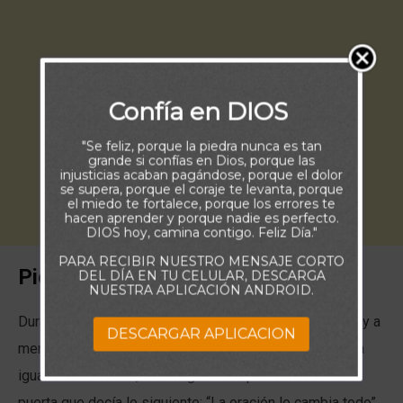
Confía en DIOS
"Se feliz, porque la piedra nunca es tan
grande si confías en Dios, porque las
injusticias acaban pagándose, porque el dolor
se supera, porque el coraje te levanta, porque
el miedo te fortalece, porque los errores te
hacen aprender y porque nadie es perfecto.
DIOS hoy, camina contigo. Feliz Día."
PARA RECIBIR NUESTRO MENSAJE CORTO
Piensa:
DEL DÍA EN TU CELULAR, DESCARGA
NUESTRA APLICACIÓN ANDROID.
Durante mi infancia, mi madre y yo nos mudábamos muy a
DESCARGAR APLICACION
menudo, pero dondequiera que viviéramos, algo seguía
igual. En cada casa, ella colgaba una placa cerca de la
puerta que decía lo siguiente: “La oración lo cambia todo”.