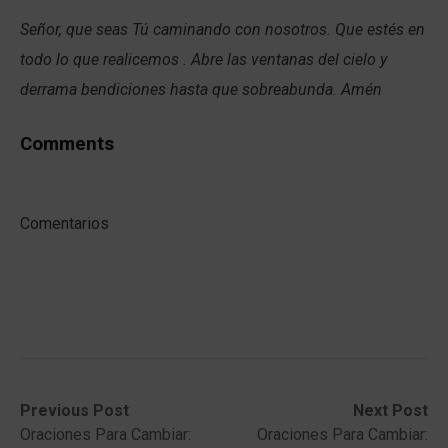
Señor, que seas Tú caminando con nosotros. Que estés en
todo lo que realicemos . Abre las ventanas del cielo y
derrama bendiciones hasta que sobreabunda. Amén
Comments
Comentarios
Post
Previous
Next
Previous Post
Next Post
post:
post:
Oraciones Para Cambiar:
Oraciones Para Cambiar:
navigation