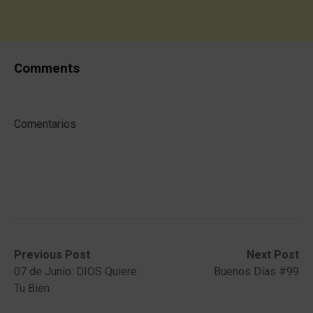
Comments
Comentarios
Post
Previous
Next
Previous Post
Next Post
post:
post:
07 de Junio: DIOS Quiere
Buenos Días #99
navigation
Tu Bien