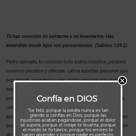
Tú has conocido mi sentarme y mi levantarme;
Has
entendido desde lejos mis pensamientos. (Salmos 139:2)
Padre adorado, tu conoces todo sobre nosotros, perdona
nuestros pecados y ofensas, calma aquellas pasiones que
nos alteran, permítenos orar continuamente actuando
según tus mandatos, para recibir todo aquello que nos
Confía en DIOS
prometes y esperamos, pues sabes que andamos en tus
caminos requiriendo una respuesta sanadora tuya,
"Se feliz, porque la piedra nunca es tan
grande si confías en Dios, porque las
ayúdanos a ser practicar y dispensar el perdón. Peticiones
injusticias acaban pagándose, porque el dolor
se supera, porque el coraje te levanta, porque
que hacemos en nombre de Jesucristo, tu hijo en nombre
el miedo te fortalece, porque los errores te
de quien todo lo concedes. Amén
hacen aprender y porque nadie es perfecto.