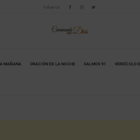
Follow Us
LA MAÑANA
ORACIÓN DE LA NOCHE
SALMOS 91
VERSÍCULO D