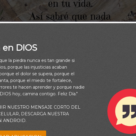
a en DIOS
rque la piedra nunca es tan grande si
os, porque las injusticias acaban
orque el dolor se supera, porque el
vanta, porque el miedo te fortalece,
rrores te hacen aprender y porque nadie
 DIOS hoy, camina contigo. Feliz Día."
desearte muchas cosas buenas, pero prefiero desearte la p
BIR NUESTRO MENSAJE CORTO DEL
 CELULAR, DESCARGA NUESTRA
Dios en tu vida.
N ANDROID.
Así sabré que nada te faltará.