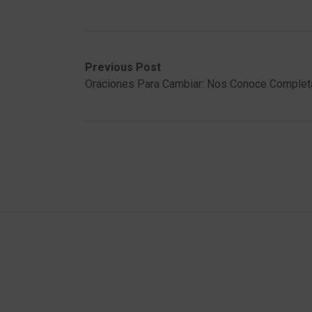
Post
Previous
Next
Previous Post
post:
post:
Oraciones Para Cambiar: Nos Conoce Comple
navigation