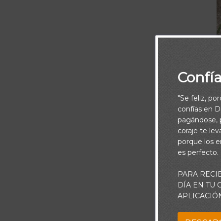
Confí
"Se feliz, po
confías en Di
pagándose, p
coraje te le
porque los e
es perfecto.
Yo podría 
PARA RECI
DÍA EN TU
APLICACIÓ