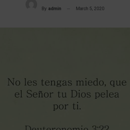
By
admin
March 5, 2020