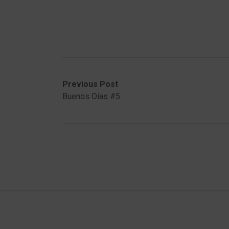
Post
Previous
Next
Previous Post
post:
post:
Buenos Días #5
navigation