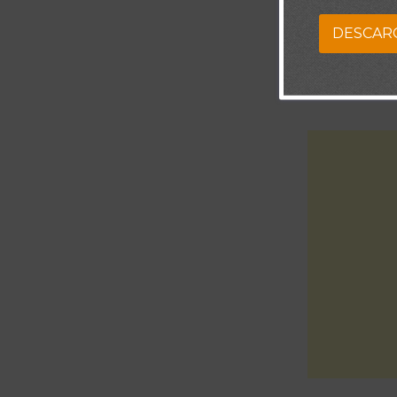
Señor, Te pid
DESCAR
cuando suceda
que pelearás