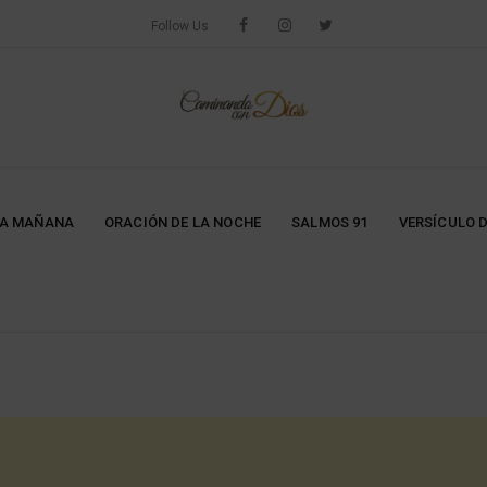
Follow Us
LA MAÑANA
ORACIÓN DE LA NOCHE
SALMOS 91
VERSÍCULO D