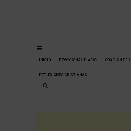
Skip
to
content
INICIO
DEVOCIONAL DIARIO
ORACIÓN DE 
REFLEXIONES CRISTIANAS