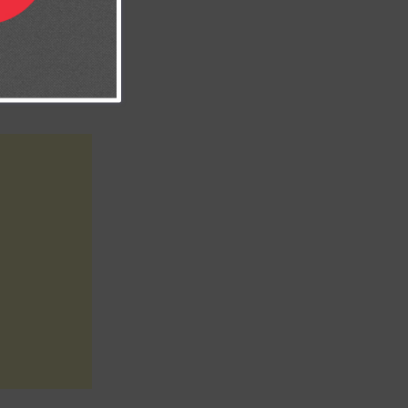
a adversidad o
de parte mía y
to contra mí,