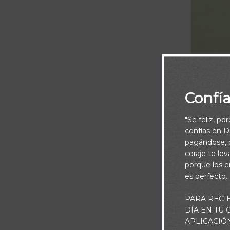
Confí
"Se feliz, po
confías en Di
pagándose, p
coraje te le
porque los e
es perfecto.
PARA RECI
DÍA EN TU
No le
APLICACIÓ