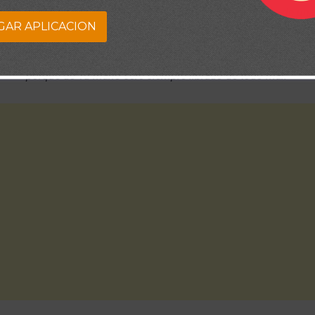
o que me des paz en lugar del temor. Cuando esté delante de un
GAR APLICACION
n cosas difíciles alrededor de mí, ayúdame a recordar que estás 
 por mí. Si tú estás a favor de mí, entonces nadie puede tener éxi
porque de Tu mano seré siempre librado de todo mal.