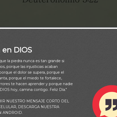
a en DIOS
rque la piedra nunca es tan grande si
os, porque las injusticias acaban
orque el dolor se supera, porque el
vanta, porque el miedo te fortalece,
rrores te hacen aprender y porque nadie
 DIOS hoy, camina contigo. Feliz Día."
BIR NUESTRO MENSAJE CORTO DEL
 CELULAR, DESCARGA NUESTRA
s tengas miedo, que el Señor tu Dios pelea por ti. (Deuteronomio
N ANDROID.