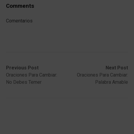
Comments
Comentarios
Post
Previous
Next
Previous Post
Next Post
post:
post:
Oraciones Para Cambiar:
Oraciones Para Cambiar:
navigation
No Debes Temer
Palabra Amable