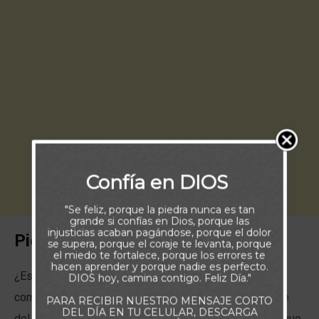
Confía en DIOS
"Se feliz, porque la piedra nunca es tan
grande si confías en Dios, porque las
injusticias acaban pagándose, porque el dolor
Piensa:
se supera, porque el coraje te levanta, porque
el miedo te fortalece, porque los errores te
hacen aprender y porque nadie es perfecto.
¿Estás esperando que los deseos de tu corazón
DIOS hoy, camina contigo. Feliz Día."
comiencen a manifestarse? ¿Estás orando por ser libre
PARA RECIBIR NUESTRO MENSAJE CORTO
DEL DÍA EN TU CELULAR, DESCARGA
del miedo u otras cosas que te están reteniendo para que