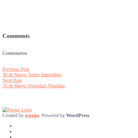
Comments
Comentarios
Post
Previous
Previous Post
post:
30 de Mayo: Sobre Imposibles
navigation
Next
Next Post
post:
31 de Mayo: Prioridad Absoluta
Created by
wpxpo
. Powered by
WordPress