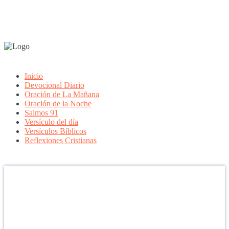
Inicio
Devocional Diario
Oración de La Mañana
Oración de la Noche
Salmos 91
Versículo del día
Versículos Bíblicos
Reflexiones Cristianas
Confía en DIOS
"Se feliz, porque la piedra nunca es tan grande si confías en Dios,
porque las injusticias acaban pagándose, porque el dolor se supera,
porque el coraje te levanta, porque el miedo te fortalece, porque los