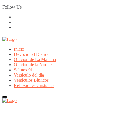
Skip
Follow Us
to
content
Inicio
Devocional Diario
Oración de La Mañana
Oración de la Noche
Salmos 91
Versículo del día
Versículos Bíblicos
Reflexiones Cristianas