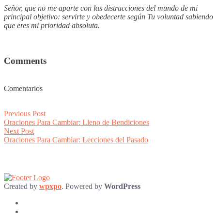
Señor, que no me aparte con las distracciones del mundo de mi
principal objetivo: servirte y obedecerte según Tu voluntad sabiendo
que eres mi prioridad absoluta.
Comments
Comentarios
Post
Previous
Previous Post
post:
Oraciones Para Cambiar: Lleno de Bendiciones
navigation
Next
Next Post
post:
Oraciones Para Cambiar: Lecciones del Pasado
Created by
wpxpo
. Powered by
WordPress