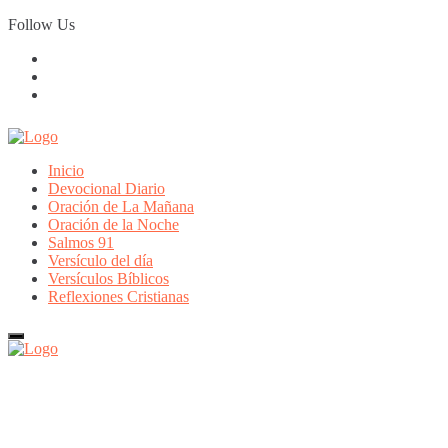
Skip
Follow Us
to
content
Inicio
Devocional Diario
Oración de La Mañana
Oración de la Noche
Salmos 91
Versículo del día
Versículos Bíblicos
Reflexiones Cristianas