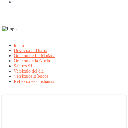
Inicio
Devocional Diario
Oración de La Mañana
Oración de la Noche
Salmos 91
Versículo del día
Versículos Bíblicos
Reflexiones Cristianas
Confía en DIOS
"Se feliz, porque la piedra nunca es tan grande si confías en Dios,
porque las injusticias acaban pagándose, porque el dolor se supera,