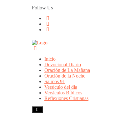
Skip
Follow Us
to
content
Inicio
Devocional Diario
Oración de La Mañana
Oración de la Noche
Salmos 91
Versículo del día
Versículos Bíblicos
Reflexiones Cristianas