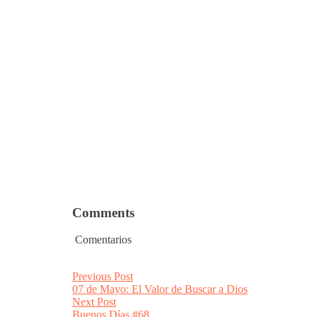
Comments
Comentarios
Post
Previous
Previous Post
post:
07 de Mayo: El Valor de Buscar a Dios
navigation
Next
Next Post
post:
Buenos Días #68