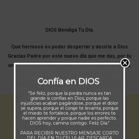
DIOS Bendiga Tu Día.
Que hermoso es poder despertar y decirle a Dios
Gracias Padre por este nuevo día que me das, por tu
amor y por el regalo más hermoso, el don de la Vida.
Confía en DIOS
Buenos Días.
"Se feliz, porque la piedra nunca es tan
grande si confías en Dios, porque las
injusticias acaban pagándose, porque el dolor
se supera, porque el coraje te levanta, porque
el miedo te fortalece, porque los errores te
hacen aprender y porque nadie es perfecto.
DIOS hoy, camina contigo. Feliz Día."
PARA RECIBIR NUESTRO MENSAJE CORTO
DEL DÍA EN TU CELULAR, DESCARGA