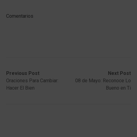
Comentarios
Post
Previous
Next
Previous Post
Next Post
post:
post:
Oraciones Para Cambiar:
08 de Mayo: Reconoce Lo
navigation
Hacer El Bien
Bueno en Ti