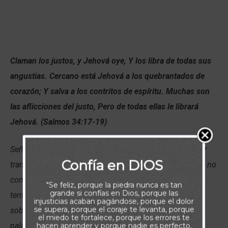
Claman los justos, y Jehová oye, Y los libra de todas sus
angustias. Cercano está Jehová a los quebrantados de
corazón; Y salva a los contritos de espíritu. Muchas son
las aflicciones del justo, Pero de todas ellas le librará
Jehová. (Salmos 34:17-19)
Señor, fortalece mi confianza para que pueda descansar
Confía en DIOS
tranquilo, sabiendo que Tu poder es mayor, aún cuando no
comprenda del todo mis circunstancias o me sienta
"Se feliz, porque la piedra nunca es tan
grande si confías en Dios, porque las
tentado a criticarlas. Pongo mi corazón en tus manos
injusticias acaban pagándose, porque el dolor
se supera, porque el coraje te levanta, porque
soberanas y misericordiosas y mi fe en Tus promesas y
el miedo te fortalece, porque los errores te
palabras de descanso. Amén.
hacen aprender y porque nadie es perfecto.