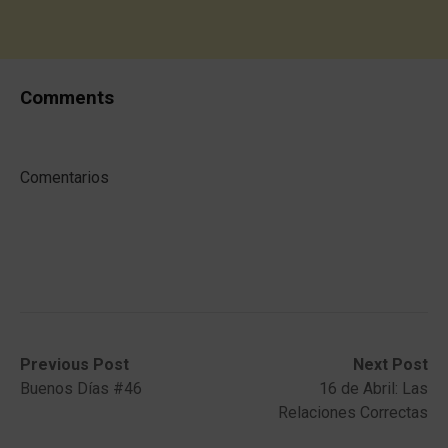
Comments
Comentarios
Post
Previous
Next
Previous Post
Next Post
post:
post:
Buenos Días #46
16 de Abril: Las
navigation
Relaciones Correctas