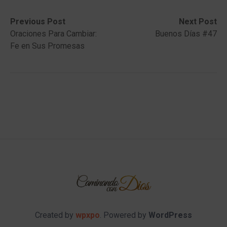
Post
Previous
Next
Previous Post
Next Post
post:
post:
Oraciones Para Cambiar:
Buenos Días #47
navigation
Fe en Sus Promesas
Created by
wpxpo
. Powered by
WordPress