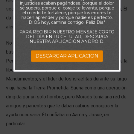
injusticias acaban pagándose, porque el dolor
se supera, porque el coraje te levanta, porque
seguridad que el mismo Dios le ayudará. Pero, además, Él
el miedo te fortalece, porque los errores te
hacen aprender y porque nadie es perfecto.
da también hermanos en la fe para que sean nuestros
DIOS hoy, camina contigo. Feliz Día."
alentadores, mentores, amigos y colaboradores.
PARA RECIBIR NUESTRO MENSAJE CORTO
DEL DÍA EN TU CELULAR, DESCARGA
NUESTRA APLICACIÓN ANDROID.
No hay un solo personaje de la Biblia para quien la
búsqueda de Dios fue una aventura en solitario.
DESCARGAR APLICACION
Pensemos en Moisés, por ejemplo, el héroe humano de la
liberación de Israel, el receptor de los Diez
Mandamientos, y el líder de los israelitas durante su largo
viaje hacia la Tierra Prometida. Suena como una operación
dirigida por un solo hombre, pero Moisés tenía una red de
amigos y parientes que le daban sabios consejos y la
ayuda necesaria. Él confiaba en Aarón y Josué, en
particular.