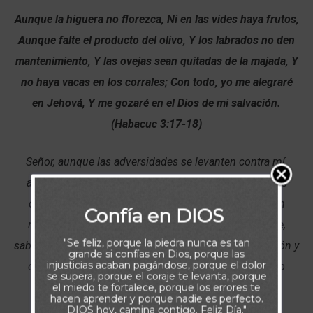
Aunque la higuera no florezca, Ni en las vides haya frutos,
Aunque falte el producto del olivo, Y los labrados no den
mantenimiento, Y las ovejas sean quitadas de la majada, Y
no haya vacas en los corrales; Con todo, yo me alegraré
en Jehová, Y me gozaré en el Dios de mi salvación.
(Habacuc 3:17-18)
Señor, aunque las adversidades se levanten contra mí,
aunque no logre el resultado que espero, y aunque las
cosas parezcan tan difíciles que me hagan pensar en
Confía en DIOS
rendirme, quiero ser capaz de alegrarme y glorificarte,
"Se feliz, porque la piedra nunca es tan
sabiendo que con las pruebas, buscas mi transformación y
grande si confías en Dios, porque las
injusticias acaban pagándose, porque el dolor
crecimiento. Gracias por Tu fidelidad, amor y cuidado
se supera, porque el coraje te levanta, porque
incondicional, Padre.
el miedo te fortalece, porque los errores te
hacen aprender y porque nadie es perfecto.
DIOS hoy, camina contigo. Feliz Día."