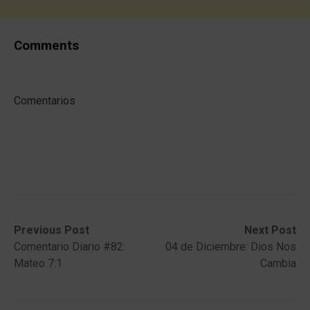
Comments
Comentarios
Post
Previous
Next
Previous Post
Next Post
post:
post:
Comentario Diario #82:
04 de Diciembre: Dios Nos
navigation
Mateo 7:1
Cambia