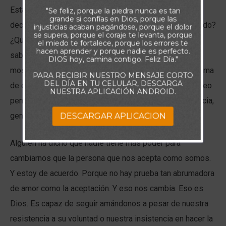
Estar con Jesús conmovió completamente a Zaqueo y
"Se feliz, porque la piedra nunca es tan
grande si confías en Dios, porque las
decidió hacer cambios. ¿Qué conversación habrían tenido?
injusticias acaban pagándose, porque el dolor
se supera, porque el coraje te levanta, porque
¿Qué dijo Jesús durante la cena? Creo que podemos
el miedo te fortalece, porque los errores te
hacen aprender y porque nadie es perfecto.
saberlo leyendo el Sermón de la Montaña. Jesús le
DIOS hoy, camina contigo. Feliz Día."
mostró una nueva perspectiva de la vida. Una nueva forma
PARA RECIBIR NUESTRO MENSAJE CORTO
DEL DÍA EN TU CELULAR, DESCARGA
de entender la existencia cambió la forma en que Zaqueo
NUESTRA APLICACIÓN ANDROID.
pensaba de sí mismo y de los demás. En lugar de codicia,
generosidad. En lugar de egoísmo, altruismo.
DESCARGAR APLICACION
Alguien ha dicho que nadie tiene más poder para
cambiarnos que la persona que nos acepta como somos.
Y estoy de acuerdo. Porque no hay prueba tan abrumadora
de amor como la aceptación. Y eso nos cambia. Eso es
Dios. Es capaz de seguir amándonos a pesar de nuestra
resistencia a su voluntad o nuestra insistencia en hacer la