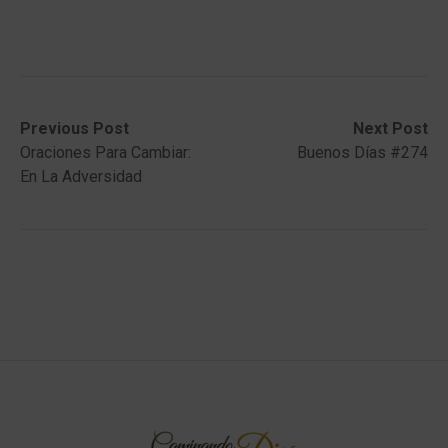
Post
Previous
Next
Previous Post
Next Post
post:
post:
Oraciones Para Cambiar:
Buenos Días #274
navigation
En La Adversidad