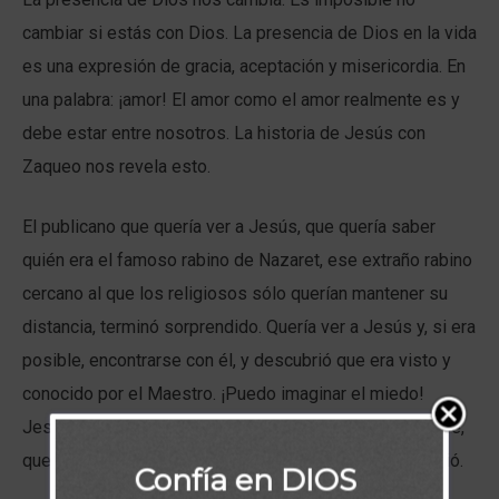
cambiar si estás con Dios. La presencia de Dios en la vida
es una expresión de gracia, aceptación y misericordia. En
una palabra: ¡amor! El amor como el amor realmente es y
debe estar entre nosotros. La historia de Jesús con
Zaqueo nos revela esto.
El publicano que quería ver a Jesús, que quería saber
quién era el famoso rabino de Nazaret, ese extraño rabino
cercano al que los religiosos sólo querían mantener su
distancia, terminó sorprendido. Quería ver a Jesús y, si era
posible, encontrarse con él, y descubrió que era visto y
conocido por el Maestro. ¡Puedo imaginar el miedo!
Jesús miró a Zaqueo y le dijo, llamándolo por su nombre,
que le gustaría ser su huésped esa noche. Y así sucedió.
Confía en DIOS