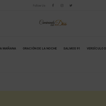
Follow Us
LA MAÑANA
ORACIÓN DE LA NOCHE
SALMOS 91
VERSÍCULO D