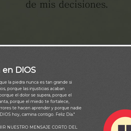
a en DIOS
rque la piedra nunca es tan grande si
os, porque las injusticias acaban
orque el dolor se supera, porque el
vanta, porque el miedo te fortalece,
rrores te hacen aprender y porque nadie
 DIOS hoy, camina contigo. Feliz Día."
én habitará en tu tabernáculo? ¿Quién morará en tu monte sant
BIR NUESTRO MENSAJE CORTO DEL
ad y hace justicia, Y habla verdad en su corazón. El que no calu