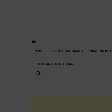
Skip
to
content
INICIO
DEVOCIONAL DIARIO
ORACIÓN DE 
REFLEXIONES CRISTIANAS