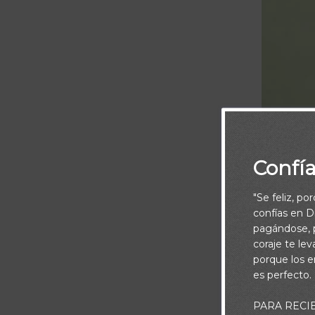
Confí
"Se feliz, po
confías en Di
pagándose, p
coraje te le
porque los e
es perfecto.
“Jehová, ¿qui
PARA RECI
en integrid