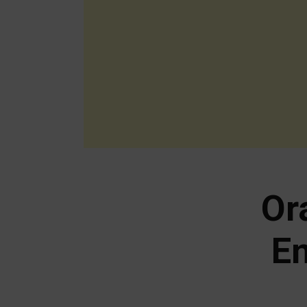
Or
En