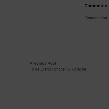
Comments
Comentarios
Post
Previous
Next
Previous Post
post:
post:
18 de Enero: Conocer Su Carácter
navigation