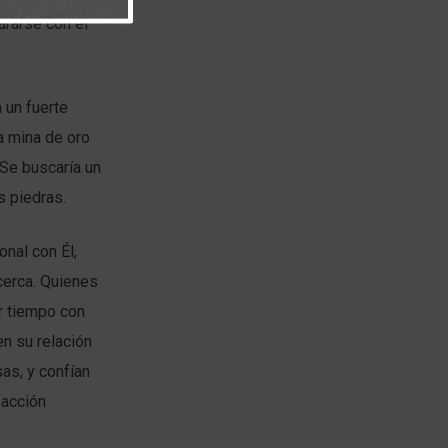
ararse con el
 un fuerte
a mina de oro
 Se buscaría un
s piedras.
onal con Él,
cerca. Quienes
r tiempo con
en su relación
as, y confían
facción