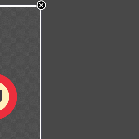
malos,
ías? ¿Qué
an las