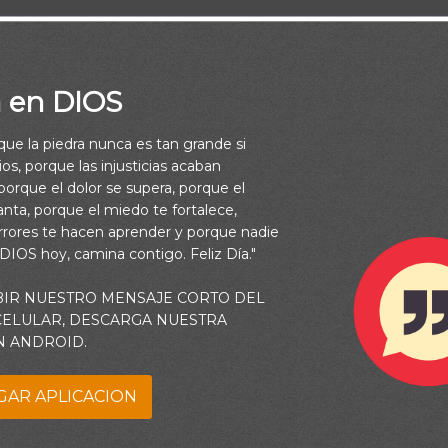
a en DIOS
rque la piedra nunca es tan grande si
os, porque las injusticias acaban
orque el dolor se supera, porque el
vanta, porque el miedo te fortalece,
rrores te hacen aprender y porque nadie
 DIOS hoy, camina contigo. Feliz Día."
BIR NUESTRO MENSAJE CORTO DEL
 CELULAR, DESCARGA NUESTRA
N ANDROID.
 ambiciones y deseos. Y aunque ellos no son necesariamente 
GAR APLICACION
zar nuestras prioridades.
¿Dónde invierto mi tiempo y mis energ
nes ocupan mis pensamientos?
Pero, por más importantes que se