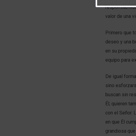
responsabilid
valor de una v
Primero que to
deseo y una b
en su propieda
equipo para ex
De igual forma
sino esforzar
buscan sin re
Él; quieren ta
con el Señor.
en que Él cump
grandiosa que