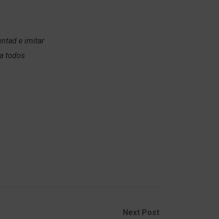
ntad e imitar
ra todos
Next Post