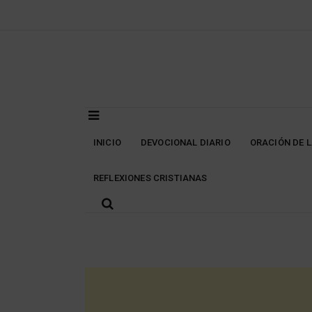
Skip
to
content
INICIO
DEVOCIONAL DIARIO
ORACIÓN DE 
REFLEXIONES CRISTIANAS