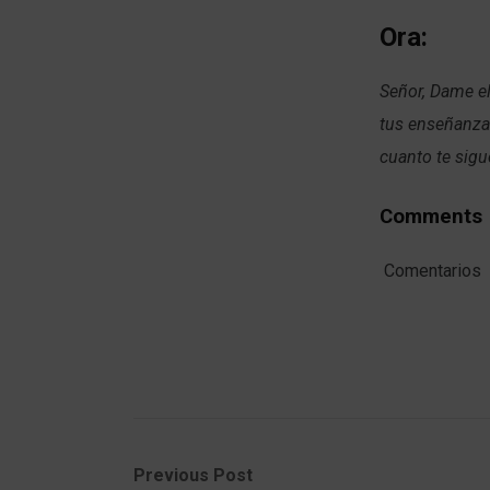
Ora:
Señor, Dame el
tus enseñanza
cuanto te sig
Comments
Comentarios
Post
Previous
Next
Previous Post