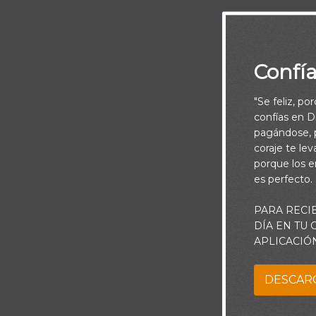
Confí
"Se feliz, po
confías en Di
pagándose, p
coraje te le
porque los e
es perfecto.
PARA RECI
DÍA EN TU
Piensa:
APLICACIÓ
Todos tenemos
DESCAR
debemos anali
cosas o quié