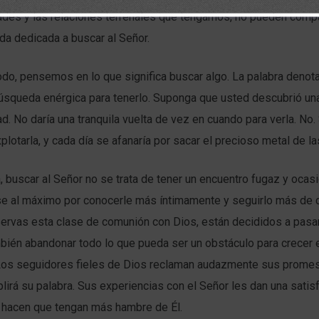
ades y las relaciones terrenales que tengamos, no pueden comp
ida dedicada a buscar al Señor.
do, pensemos en lo que significa buscar algo. La palabra denota
úsqueda enérgica para tenerlo. Suponga que usted descubrió un
d. No daría una tranquila vuelta de vez en cuando para verla. No.
plotarla, y cada día se afanaría por sacar el precioso metal de la
, buscar al Señor no se trata de tener un encuentro fugaz y ocasi
se al máximo por conocerle más íntimamente y seguirlo más de 
servas esta clase de comunión con Dios, están decididos a pasa
mbién abandonar todo lo que pueda ser un obstáculo para crecer 
 Los seguidores fieles de Dios reclaman audazmente sus promes
lirá su palabra. Sus experiencias con el Señor les dan una satis
 hacen que tengan más hambre de Él.