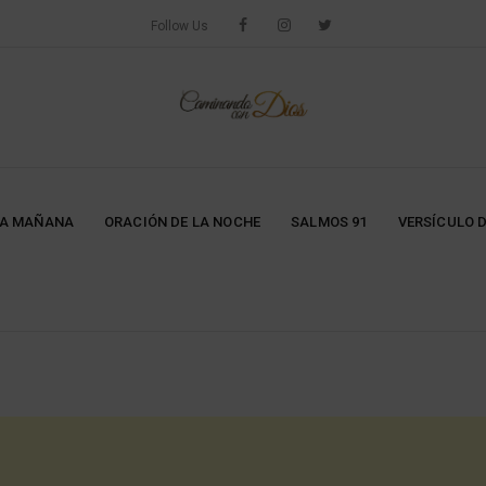
Follow Us
LA MAÑANA
ORACIÓN DE LA NOCHE
SALMOS 91
VERSÍCULO D