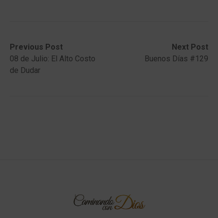
Post
Previous
Next
Previous Post
Next Post
post:
post:
08 de Julio: El Alto Costo
Buenos Días #129
navigation
de Dudar