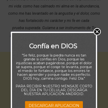
mi vida: como has calmado mi alma en la abundancia,
como me has levantado en la angustia y el dolor, como
has fortalecido mi carácter y mi fe en cada
prueba superada. Guíame a ser instrumento de Tu
propósito a través de esos testimonios. En Ti confío
Señor. Amén.
Confía en DIOS
"Se feliz, porque la piedra nunca es tan
grande si confías en Dios, porque las
injusticias acaban pagándose, porque el dolor
se supera, porque el coraje te levanta, porque
el miedo te fortalece, porque los errores te
hacen aprender y porque nadie es perfecto.
DIOS hoy, camina contigo. Feliz Día."
PARA RECIBIR NUESTRO MENSAJE CORTO
DEL DÍA EN TU CELULAR, DESCARGA
NUESTRA APLICACIÓN ANDROID.
DESCARGAR APLICACION