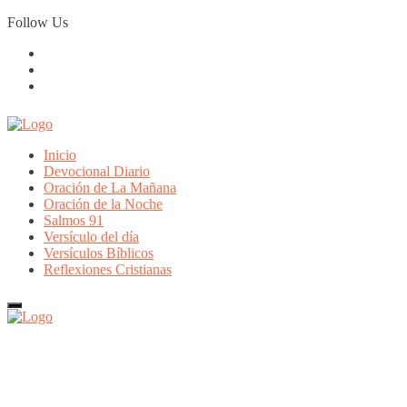
Skip
Follow Us
to
content
Inicio
Devocional Diario
Oración de La Mañana
Oración de la Noche
Salmos 91
Versículo del día
Versículos Bíblicos
Reflexiones Cristianas