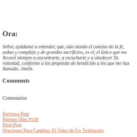
Ora:
Señor, ayúdame a entender, que, aún siendo el camino de la fe,
arduo y complejo y de grandes sacrificios, es el, el único que me
llevará siempre a encontrarte, a escucharte y a obedecer Tu
voluntad, conforme a los propósito de bendición a los que me has
llamado. Amén.
Comments
Comentarios
Post
Previous
Previous Post
post:
Buenos Días #128
navigation
Next
Next Post
post:
Oraciones Para Cambiar: El Valor de Un Testimonio