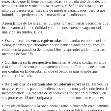
específicos que Él tiene para sus vidas. Pero cada uno debe decidir
responder con fe y obediencia. A veces, el Señor nos reta a hacer
algo que parece estar más allá de nuestras capacidades, pero si nos
intimidamos perderemos sus maravillosas bendiciones.
Aprendamos de los israelitas, quienes tomaron varias decisiones que
los llevaron a la incredulidad y como consecuencia vagaron toda
una vida sin rumbo. Ellos…
• Escucharon las voces equivocadas.
Para andar en obediencia al
Señor, tenemos que cuidarnos de ser influenciados por quienes no
entienden la grandeza de nuestro Dios, y aprender a identificar las
mentiras de Satanás.
• Confiaron en la perspectiva humana.
A veces, confiar en Dios
está en conflicto con el razonamiento humano. Pero quienes optan
por confiar en Él descubrirán que el Señor es más grande que
cualquier obstáculo.
• Dejaron que los sentimientos triunfaran sobre la fe.
Tal vez los
mayores estorbos para la obediencia son el temor y el sentimiento de
incompetencia. La manera de vencerlos es confiar en el Señor y en
sus promesas. Él nos equipará para todo lo que nos llame a hacer.
Cada difícil llamado a la obediencia es una bifurcación en el camino
de nuestras vidas. Tomar el camino de la incredulidad conducirá a