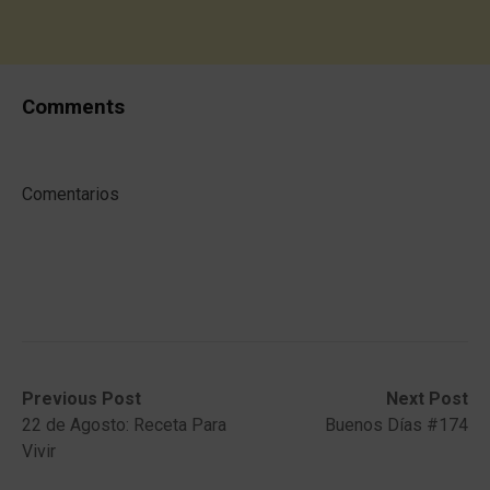
Comments
Comentarios
Post
Previous
Next
Previous Post
Next Post
post:
post:
22 de Agosto: Receta Para
Buenos Días #174
navigation
Vivir