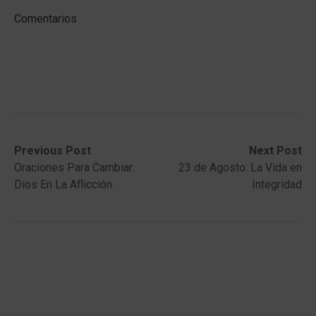
Comentarios
Post
Previous
Next
Previous Post
Next Post
post:
post:
Oraciones Para Cambiar:
23 de Agosto: La Vida en
navigation
Dios En La Aflicción
Integridad