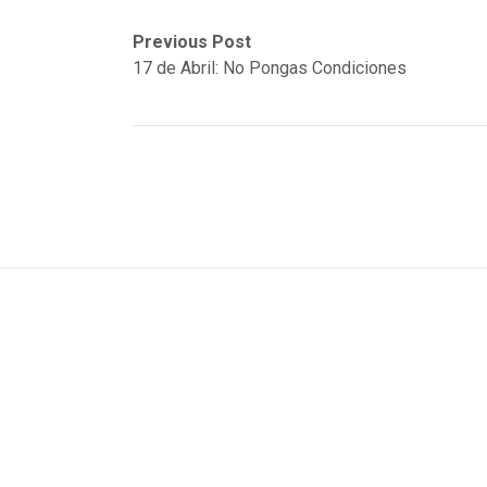
Post
Previous
Next
Previous Post
post:
post:
17 de Abril: No Pongas Condiciones
navigation