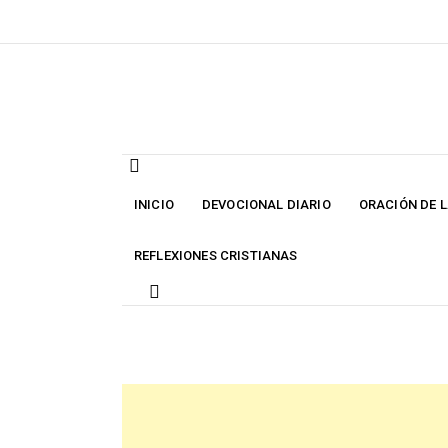
Skip
to
content
INICIO
DEVOCIONAL DIARIO
ORACIÓN DE 
REFLEXIONES CRISTIANAS