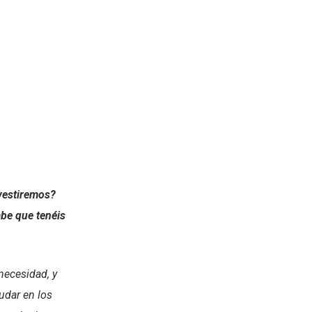
vestiremos?
abe que tenéis
necesidad, y
udar en los