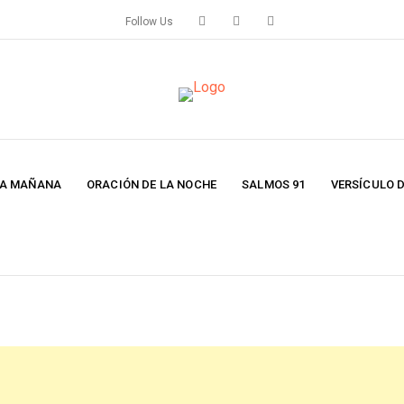
Follow Us
LA MAÑANA
ORACIÓN DE LA NOCHE
SALMOS 91
VERSÍCULO D