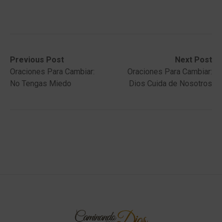
Post
Previous
Next
Previous Post
Next Post
post:
post:
Oraciones Para Cambiar:
Oraciones Para Cambiar:
navigation
No Tengas Miedo
Dios Cuida de Nosotros