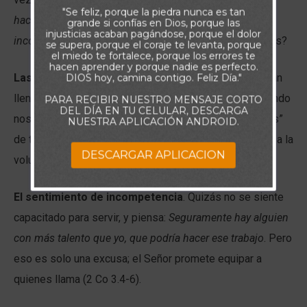
"Se feliz, porque la piedra nunca es tan
hacer eso! O tal vez le sirvió, pero con una actitud
grande si confías en Dios, porque las
injusticias acaban pagándose, porque el dolor
incorrecta.
¿Qué hace que seamos servidores renuentes?
se supera, porque el coraje te levanta, porque
el miedo te fortalece, porque los errores te
hacen aprender y porque nadie es perfecto.
Las ocupaciones
: A veces, nuestras agendas están tan
DIOS hoy, camina contigo. Feliz Día."
llenas, que no hay espacio para obedecer al Señor cuando
PARA RECIBIR NUESTRO MENSAJE CORTO
DEL DÍA EN TU CELULAR, DESCARGA
nos llama a servir. Todos necesitamos tener “márgenes”
NUESTRA APLICACIÓN ANDROID.
de tiempo en nuestras vidas si queremos someternos a la
DESCARGAR APLICACION
voluntad de Dios.
El sentimiento de incompetencia
. Quizás no se siente
capacitado para servir, y piensa:
Seguramente hay alguien
con más talento que yo, que podría hacer ese trabajo
. Pero
eso es solo una excusa; el Señor promete equipar a
quienes llama (2 Co 3.4-6).