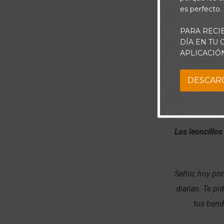
es perfecto.
PARA RECI
DÍA EN TU
APLICACIÓ
DESCAR
Los leoncillo
Señor, hoy pon
diarias. Te p
tus bend