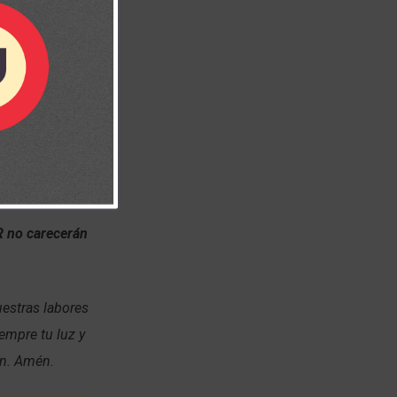
R no carecerán
uestras labores
empre tu luz y
ón. Amén.