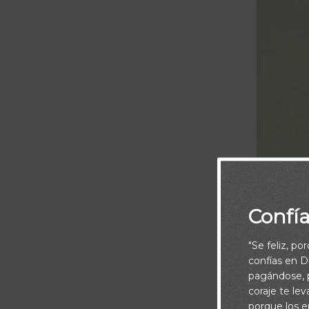
Confí
"Se feliz, po
confías en Di
pagándose, p
coraje te le
porque los e