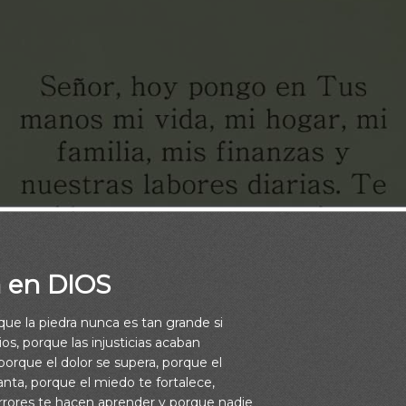
a en DIOS
rque la piedra nunca es tan grande si
os, porque las injusticias acaban
orque el dolor se supera, porque el
vanta, porque el miedo te fortalece,
rrores te hacen aprender y porque nadie