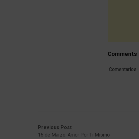
Comments
Comentarios
Post
Previous
Next
Previous Post
post:
post:
16 de Marzo: Amor Por Ti Mismo
navigation