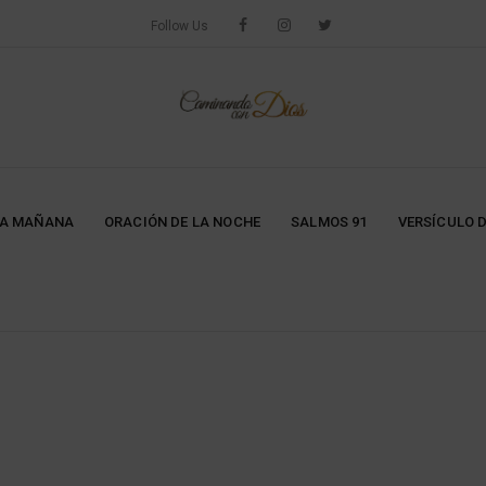
Follow Us
LA MAÑANA
ORACIÓN DE LA NOCHE
SALMOS 91
VERSÍCULO D