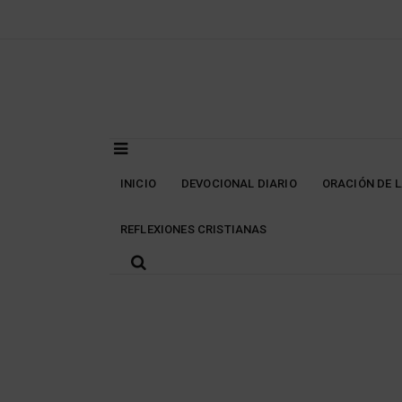
Skip
to
content
INICIO
DEVOCIONAL DIARIO
ORACIÓN DE 
REFLEXIONES CRISTIANAS