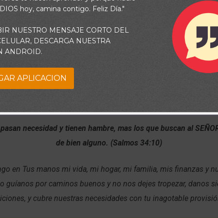
 DIOS hoy, camina contigo. Feliz Día."
BIR NUESTRO MENSAJE CORTO DEL
 CELULAR, DESCARGA NUESTRA
N ANDROID.
GAR APLICACION
s pasan necesidad y tienen hambre, mas los que buscan al SEÑO
de bien alguno. (Salmos 34:10)
go en Tus manos mi vida, mi hogar, mi familia, mis finanzas y n
ido guíanos por caminos buenos y no nos dejes tropezar, danos si
iciones, y cubre nuestras necesidades con tu inagotable provisi