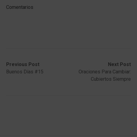
Comentarios
Post
Previous
Next
Previous Post
Next Post
post:
post:
Buenos Días #15
Oraciones Para Cambiar:
navigation
Cubiertos Siempre