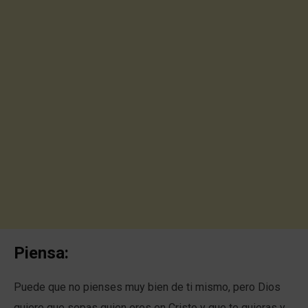
Piensa:
Puede que no pienses muy bien de ti mismo, pero Dios
quiere que sepas quien eres en Cristo y que te quieras y