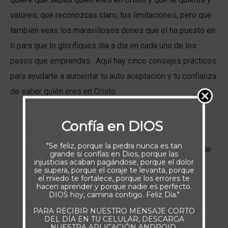
valores, que reconozcas claro, tus limitaciones, pero que
tambien veas los maravillosos dones que el ha puesto en
ti para que lo glorifiques dia a dia en cada uno de los
pasos que emprendas. Aquí hay cinco consejos prácticos
para ayudarte a aumentar tu auto aceptación y tu confianza
de saber quién eres en Cristo.
Nunca hables negativamente sobre ti. La
Confía en DIOS
comunicación de tu fe se hace efectiva al
"Se feliz, porque la piedra nunca es tan
reconocer cada cosa buena en ti a través de
grande si confías en Dios, porque las
injusticias acaban pagándose, porque el dolor
Cristo Jesús, no enfocándote en tus
se supera, porque el coraje te levanta, porque
el miedo te fortalece, porque los errores te
debilidades y defectos.
hacen aprender y porque nadie es perfecto.
DIOS hoy, camina contigo. Feliz Día."
Evita compararte con los demás. Peter se
PARA RECIBIR NUESTRO MENSAJE CORTO
DEL DÍA EN TU CELULAR, DESCARGA
encontró con este obstáculo cuando se
NUESTRA APLICACIÓN ANDROID.