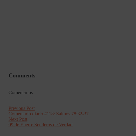
Comments
Comentarios
Post
Previous
Previous Post
post:
Comentario diario #118: Salmos 78:32-37
navigation
Next
Next Post
post:
09 de Enero: Senderos de Verdad