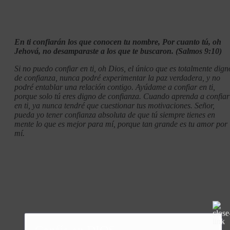
En ti confiarán los que conocen tu nombre, Por cuanto tú, oh
Jehová, no desamparaste a los que te buscaron. (Salmos 9:10)
Si no puedo confiar en ti, oh Dios, el único que es totalmente dign
de confianza, nunca podré experimentar la paz verdadera, y no
podré entablar una relación contigo. Ayúdame a confiar en ti,
porque solo tú eres digno de confianza. Cuando aprenda a confiar
en ti, ya nunca tendré que cuestionar tus motivaciones. Señor,
pueda yo tener confianza absoluta de que tú siempre tienes en
mente lo que es mejor para mí, porque tan grande es tu amor por
mí.