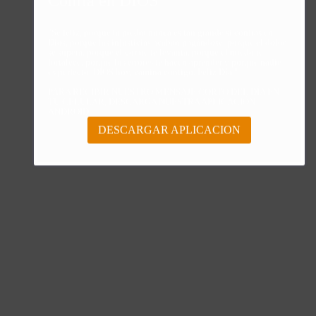
Confía en DIOS
"Se feliz, porque la piedra nunca es tan grande si confías en
Dios, porque las injusticias acaban pagándose, porque el dolor
se supera, porque el coraje te levanta, porque el miedo te
fortalece, porque los errores te hacen aprender y porque nadie
es perfecto. DIOS hoy, camina contigo. Feliz Día."
PARA RECIBIR NUESTRO MENSAJE CORTO DEL DÍA EN
TU CELULAR, DESCARGA NUESTRA APLICACIÓN
ANDROID.
DESCARGAR APLICACION