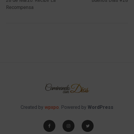
28 de Marzo: Recibir La
Buenos Días #28
navigation
Recompensa
Created by
wpxpo
. Powered by
WordPress