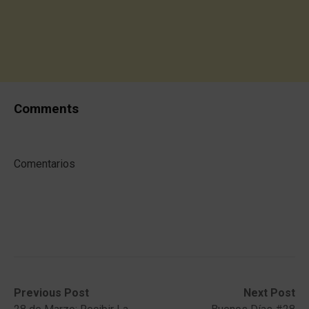
Comments
Comentarios
Post
Previous
Next
Previous Post
Next Post
post:
post: