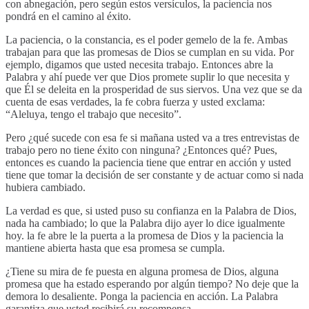
con abnegación, pero según estos versículos, la paciencia nos
pondrá en el camino al éxito.
La paciencia, o la constancia, es el poder gemelo de la fe. Ambas
trabajan para que las promesas de Dios se cumplan en su vida. Por
ejemplo, digamos que usted necesita trabajo. Entonces abre la
Palabra y ahí puede ver que Dios promete suplir lo que necesita y
que Él se deleita en la prosperidad de sus siervos. Una vez que se da
cuenta de esas verdades, la fe cobra fuerza y usted exclama:
“Aleluya, tengo el trabajo que necesito”.
Pero ¿qué sucede con esa fe si mañana usted va a tres entrevistas de
trabajo pero no tiene éxito con ninguna? ¿Entonces qué? Pues,
entonces es cuando la paciencia tiene que entrar en acción y usted
tiene que tomar la decisión de ser constante y de actuar como si nada
hubiera cambiado.
La verdad es que, si usted puso su confianza en la Palabra de Dios,
nada ha cambiado; lo que la Palabra dijo ayer lo dice igualmente
hoy. la fe abre le la puerta a la promesa de Dios y la paciencia la
mantiene abierta hasta que esa promesa se cumpla.
¿Tiene su mira de fe puesta en alguna promesa de Dios, alguna
promesa que ha estado esperando por algún tiempo? No deje que la
demora lo desaliente. Ponga la paciencia en acción. La Palabra
garantiza que usted recibirá su recompensa.