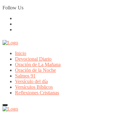
Skip
Follow Us
to
content
Inicio
Devocional Diario
Oración de La Mañana
Oración de la Noche
Salmos 91
Versículo del día
Versículos Bíblicos
Reflexiones Cristianas