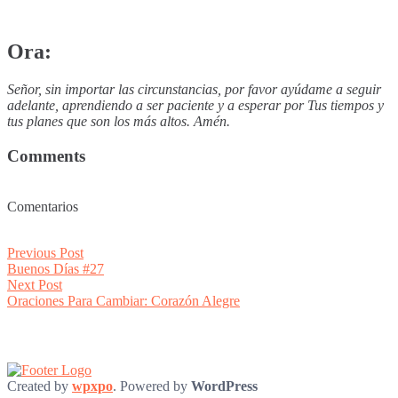
Ora:
Señor, sin importar las circunstancias, por favor ayúdame a seguir
adelante, aprendiendo a ser paciente y a esperar por Tus tiempos y
tus planes que son los más altos. Amén.
Comments
Comentarios
Post
Previous
Previous Post
post:
Buenos Días #27
navigation
Next
Next Post
post:
Oraciones Para Cambiar: Corazón Alegre
Created by
wpxpo
. Powered by
WordPress