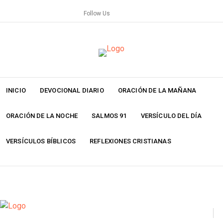
Skip
Follow Us
to
content
INICIO
DEVOCIONAL DIARIO
ORACIÓN DE LA MAÑANA
ORACIÓN DE LA NOCHE
SALMOS 91
VERSÍCULO DEL DÍA
VERSÍCULOS BÍBLICOS
REFLEXIONES CRISTIANAS