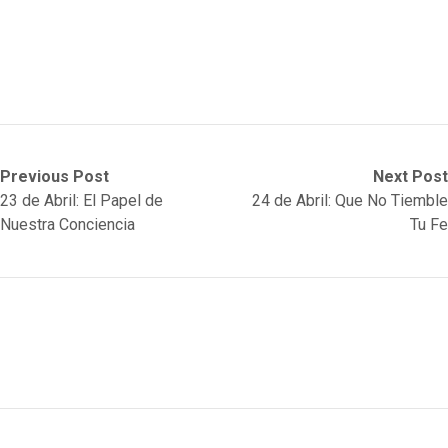
Post
Previous
Next
Previous Post
Next Post
post:
post:
23 de Abril: El Papel de
24 de Abril: Que No Tiemble
navigation
Nuestra Conciencia
Tu Fe