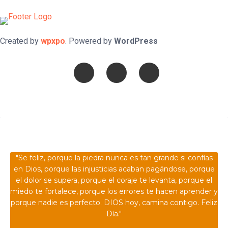
Created by
wpxpo
. Powered by
WordPress
Confía en DIOS
"Se feliz, porque la piedra nunca es tan grande si confías
en Dios, porque las injusticias acaban pagándose, porque
el dolor se supera, porque el coraje te levanta, porque el
miedo te fortalece, porque los errores te hacen aprender y
porque nadie es perfecto. DIOS hoy, camina contigo. Feliz
Día."