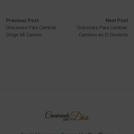
Post
Previous
Next
Previous Post
Next Post
post:
post:
Oraciones Para Cambiar:
Oraciones Para Cambiar:
navigation
Dirige Mi Camino
Caminos en El Desierto