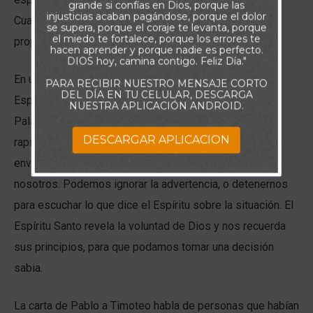
grande si confías en Dios, porque las
injusticias acaban pagándose, porque el dolor
Cuando ignoramos la conciencia, lo hacemos a nuestra
se supera, porque el coraje te levanta, porque
el miedo te fortalece, porque los errores te
propia cuenta y riesgo.
hacen aprender y porque nadie es perfecto.
DIOS hoy, camina contigo. Feliz Día."
En un creyente, la conciencia es una herramienta del
PARA RECIBIR NUESTRO MENSAJE CORTO
DEL DÍA EN TU CELULAR, DESCARGA
Espíritu Santo. Él la programa con los principios de la
NUESTRA APLICACIÓN ANDROID.
Palabra de Dios, y la agudiza para que responda con
DESCARGAR APLICACION
rapidez. Aun así, el único propósito de nuestro radar es
enviar una señal; lo que suceda después dependerá de
nosotros. Podemos ignorar la advertencia, o detenernos
para escuchar lo que dice el Espíritu sobre la situación. El
Espíritu Santo revela la voluntad de Dios y nos recuerda
sus principios, para que podamos tomar una decisión
sabia.
La carta de Pablo a Timoteo habla de personas que habían