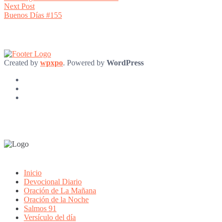
navigation
Next
Next Post
post:
Buenos Días #155
Created by
wpxpo
. Powered by
WordPress
Inicio
Devocional Diario
Oración de La Mañana
Oración de la Noche
Salmos 91
Versículo del día