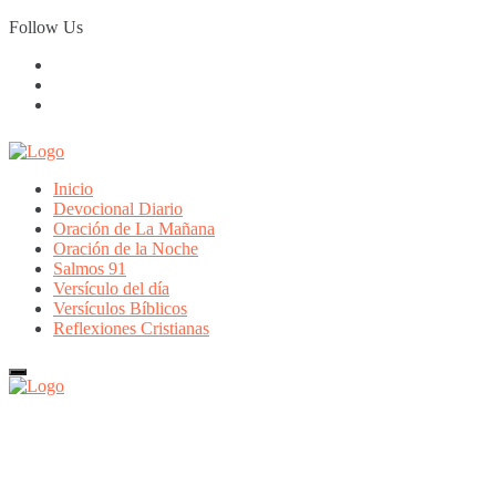
Skip
Follow Us
to
content
Inicio
Devocional Diario
Oración de La Mañana
Oración de la Noche
Salmos 91
Versículo del día
Versículos Bíblicos
Reflexiones Cristianas