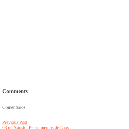
Comments
Comentarios
Post
Previous
Previous Post
post:
03 de Agosto: Pensamientos de Dios