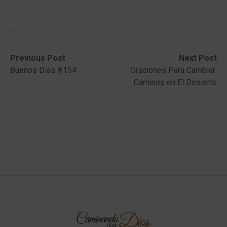
Post
Previous
Next
Previous Post
Next Post
post:
post:
Buenos Días #154
Oraciones Para Cambiar:
navigation
Caminos en El Desierto