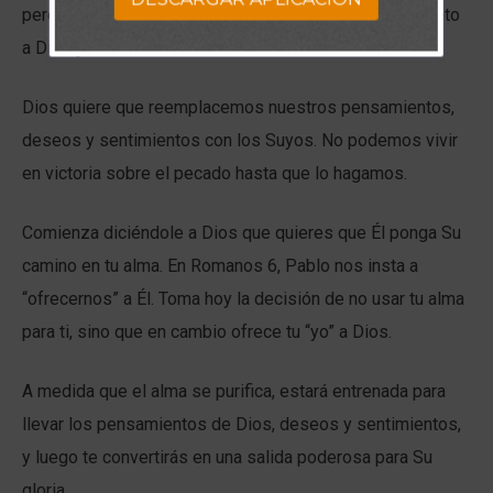
pero en Cristo, nuestro corazón solo debería estar sujeto
a Dios y Su Palabra.
Dios quiere que reemplacemos nuestros pensamientos,
deseos y sentimientos con los Suyos. No podemos vivir
en victoria sobre el pecado hasta que lo hagamos.
Comienza diciéndole a Dios que quieres que Él ponga Su
camino en tu alma. En Romanos 6, Pablo nos insta a
“ofrecernos” a Él. Toma hoy la decisión de no usar tu alma
para ti, sino que en cambio ofrece tu “yo” a Dios.
A medida que el alma se purifica, estará entrenada para
llevar los pensamientos de Dios, deseos y sentimientos,
y luego te convertirás en una salida poderosa para Su
gloria.