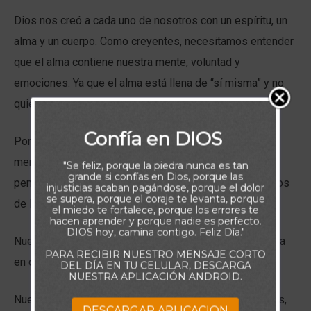
Dios nos creó a cada uno de nosotros con un espíritu, un
alma y un cuerpo. Como creyentes, necesitamos entender
que el alma contiene nuestra mente, voluntad y
emociones. Ya que el alma está llena de “sí misma” y no
quiere someterse al Espíritu Santo, debe ser purificada.
Confía en DIOS
Porque tenemos un libre albedrío, nuestras propias
mentes nos dice lo que piensa, pero nuestros
"Se feliz, porque la piedra nunca es tan
grande si confías en Dios, porque las
pensamientos no son necesariamente los pensamientos
injusticias acaban pagándose, porque el dolor
se supera, porque el coraje te levanta, porque
de Dios.
el miedo te fortalece, porque los errores te
hacen aprender y porque nadie es perfecto.
DIOS hoy, camina contigo. Feliz Día."
Nuestra voluntad dicta lo que queremos, incluso si entra
PARA RECIBIR NUESTRO MENSAJE CORTO
en conflicto con lo que Él quiere para nosotros.
DEL DÍA EN TU CELULAR, DESCARGA
NUESTRA APLICACIÓN ANDROID.
Nuestras emociones determinan nuestros sentimientos,
DESCARGAR APLICACION