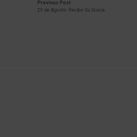
Post
Previous
Next
Previous Post
post:
post:
29 de Agosto: Recibir Su Gracia
navigation