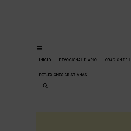
Skip
to
content
INICIO
DEVOCIONAL DIARIO
ORACIÓN DE 
REFLEXIONES CRISTIANAS