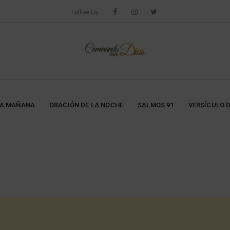
Follow Us
LA MAÑANA
ORACIÓN DE LA NOCHE
SALMOS 91
VERSÍCULO D