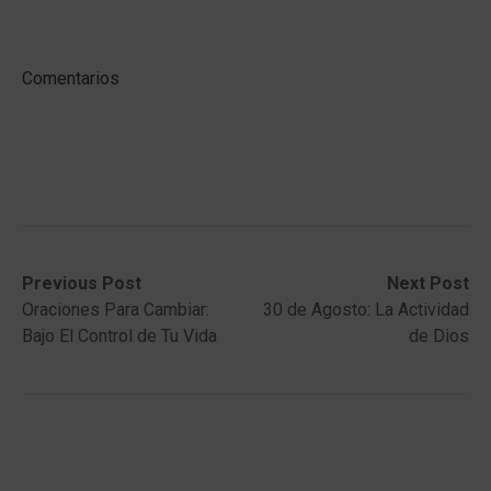
Comentarios
Post
Previous
Next
Previous Post
Next Post
post:
post:
Oraciones Para Cambiar:
30 de Agosto: La Actividad
navigation
Bajo El Control de Tu Vida
de Dios