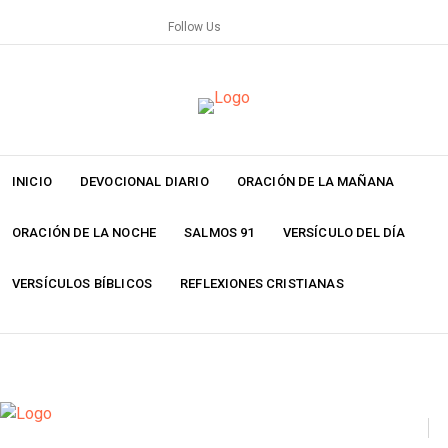
Skip
Follow Us
to
content
INICIO
DEVOCIONAL DIARIO
ORACIÓN DE LA MAÑANA
ORACIÓN DE LA NOCHE
SALMOS 91
VERSÍCULO DEL DÍA
VERSÍCULOS BÍBLICOS
REFLEXIONES CRISTIANAS