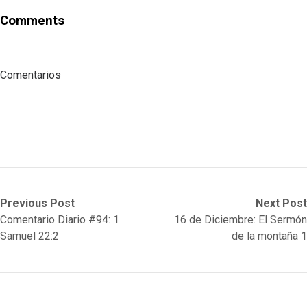
Comments
Comentarios
Post
Previous
Next
Previous Post
Next Post
post:
post:
Comentario Diario #94: 1
16 de Diciembre: El Sermón
navigation
Samuel 22:2
de la montaña 1