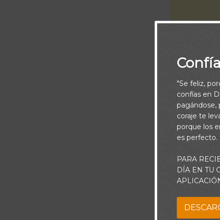
Confí
"Se feliz, po
confías en Di
pagándose, p
coraje te le
Piensa:
porque los e
es perfecto.
En su mensaje
PARA RECI
da una adverte
DÍA EN TU
opciones y pue
APLICACIÓ
que podríamos 
DESCAR
Jesús afirma q