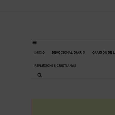
Skip
to
content
INICIO
DEVOCIONAL DIARIO
ORACIÓN DE 
REFLEXIONES CRISTIANAS