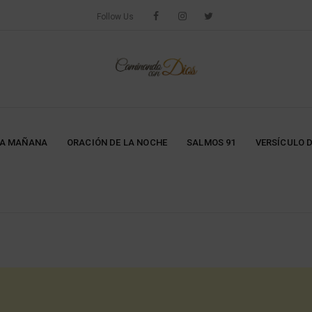
Follow Us
LA MAÑANA
ORACIÓN DE LA NOCHE
SALMOS 91
VERSÍCULO D