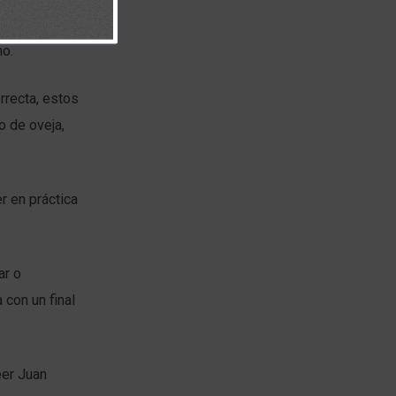
os profetas”,
no.
rrecta, estos
o de oveja,
r en práctica
ar o
 con un final
eer Juan