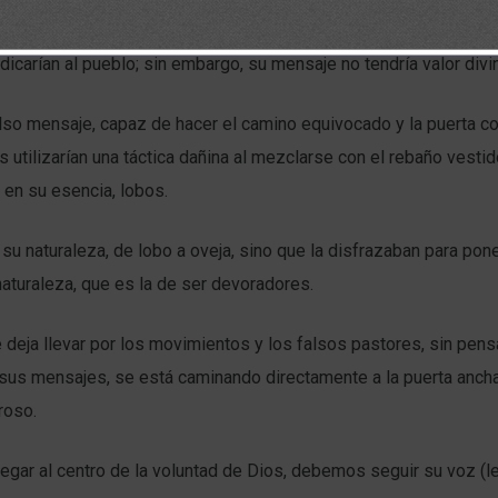
y alejar a la gente del plan de Dios; a estos, Jesús los llamó “fals
edicarían al pueblo; sin embargo, su mensaje no tendría valor divi
so mensaje, capaz de hacer el camino equivocado y la puerta co
s utilizarían una táctica dañina al mezclarse con el rebaño vestid
 en su esencia, lobos.
u naturaleza, de lobo a oveja, sino que la disfrazaban para pone
aturaleza, que es la de ser devoradores.
deja llevar por los movimientos y los falsos pastores, sin pens
 sus mensajes, se está caminando directamente a la puerta ancha
roso.
egar al centro de la voluntad de Dios, debemos seguir su voz (l