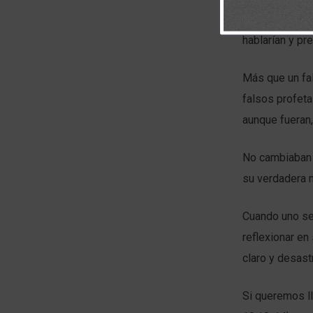
atraer, reunir 
hablarían y pr
Más que un fal
falsos profeta
aunque fueran,
No cambiaban s
su verdadera n
Cuando uno se 
reflexionar en
claro y desast
Si queremos ll