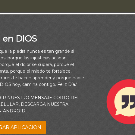
a en DIOS
rque la piedra nunca es tan grande si
os, porque las injusticias acaban
orque el dolor se supera, porque el
vanta, porque el miedo te fortalece,
rrores te hacen aprender y porque nadie
 DIOS hoy, camina contigo. Feliz Día."
 sobre las opciones que debemos tomar en nuestra vida espirit
BIR NUESTRO MENSAJE CORTO DEL
ncia significativa, impresionante y oportuna; como si las innume
 CELULAR, DESCARGA NUESTRA
rtas que tenemos ante nosotros no fueran suficientes, nos advi
N ANDROID.
llamar “porteros” de estas puertas.
GAR APLICACION
ue aparecerían hombres con objetivos bien definidos que trabaja