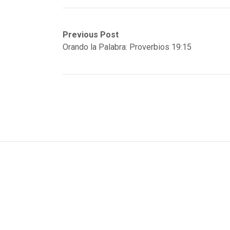
Post
Previous
Next
Previous Post
post:
post:
Orando la Palabra: Proverbios 19:15
navigation