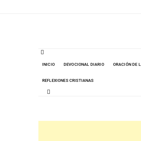
Skip
to
content
INICIO
DEVOCIONAL DIARIO
ORACIÓN DE 
REFLEXIONES CRISTIANAS