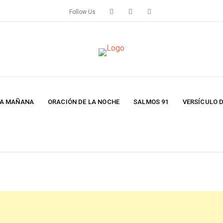
Follow Us
LA MAÑANA
ORACIÓN DE LA NOCHE
SALMOS 91
VERSÍCULO D