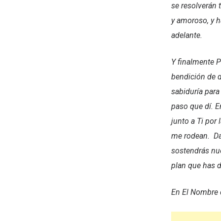
se resolverán 
y amoroso, y h
adelante.
Y finalmente P
bendición de d
sabiduría para
paso que dí. 
junto a Ti por 
me rodean. Da
sostendrás nue
plan que has d
En El Nombre 