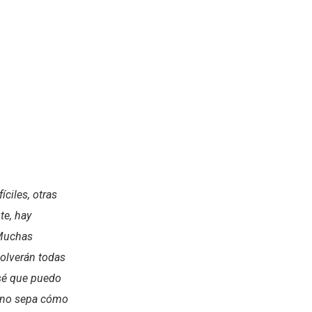
ciles, otras
te, hay
 Muchas
olverán todas
 sé que puedo
yo no sepa cómo