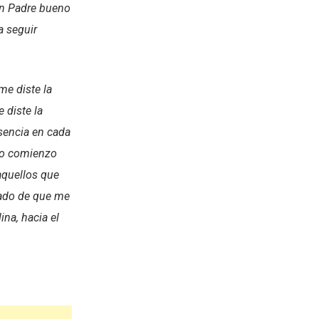
un Padre bueno
a seguir
me diste la
 diste la
esencia en cada
vo comienzo
 aquellos que
iado de que me
na, hacia el