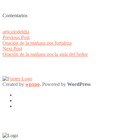
Comentarios
articulodeldia
Post
Previous
Previous Post
post:
Oración de la mañana por fortaleza
navigation
Next
Next Post
post:
Oración de la mañana por la guía del Señor
Created by
wpxpo
. Powered by
WordPress