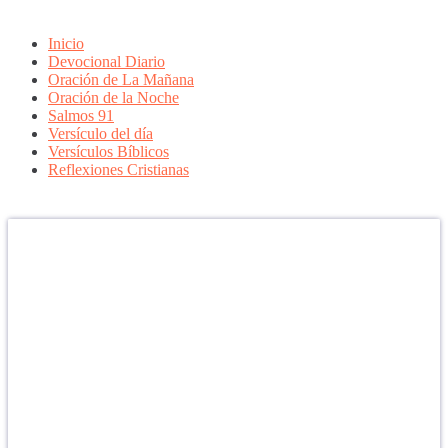
Inicio
Devocional Diario
Oración de La Mañana
Oración de la Noche
Salmos 91
Versículo del día
Versículos Bíblicos
Reflexiones Cristianas
Confía en DIOS
"Se feliz, porque la piedra nunca es tan grande si confías en Dios,
porque las injusticias acaban pagándose, porque el dolor se supera,
porque el coraje te levanta, porque el miedo te fortalece, porque los
errores te hacen aprender y porque nadie es perfecto. DIOS hoy,
camina contigo. Feliz Día."
PARA RECIBIR NUESTRO MENSAJE CORTO DEL DÍA EN
TU CELULAR, DESCARGA NUESTRA APLICACIÓN
ANDROID.