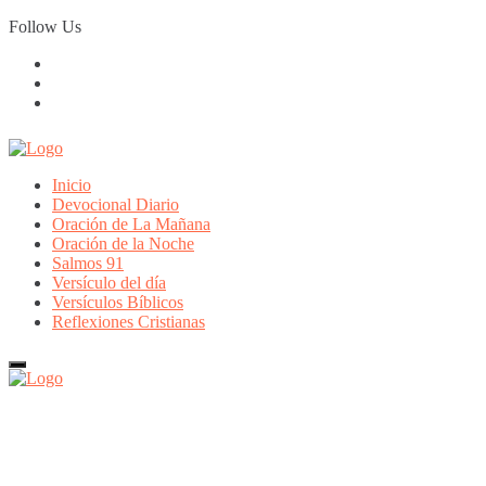
Skip
Follow Us
to
content
Inicio
Devocional Diario
Oración de La Mañana
Oración de la Noche
Salmos 91
Versículo del día
Versículos Bíblicos
Reflexiones Cristianas