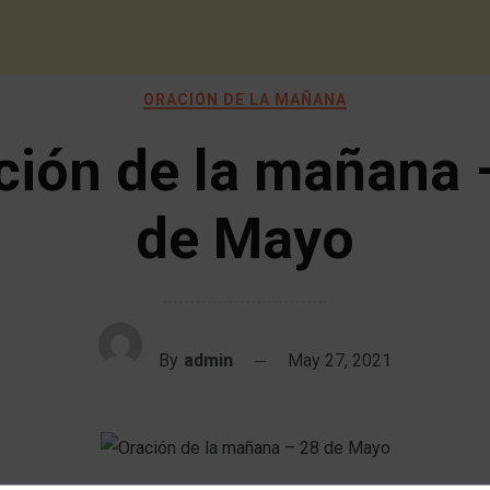
ORACIÓN DE LA MAÑANA
ción de la mañana 
de Mayo
By
admin
May 27, 2021