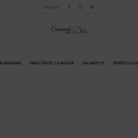
Follow Us
LA MAÑANA
ORACIÓN DE LA NOCHE
SALMOS 91
VERSÍCULO D