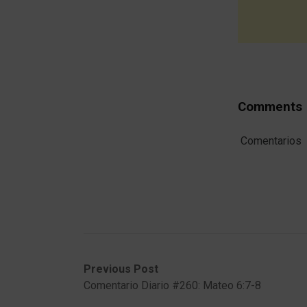
Comments
Comentarios
Post
Previous
Next
Previous Post
post:
post:
Comentario Diario #260: Mateo 6:7-8
navigation