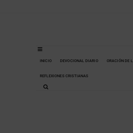
Skip
to
content
INICIO
DEVOCIONAL DIARIO
ORACIÓN DE 
REFLEXIONES CRISTIANAS