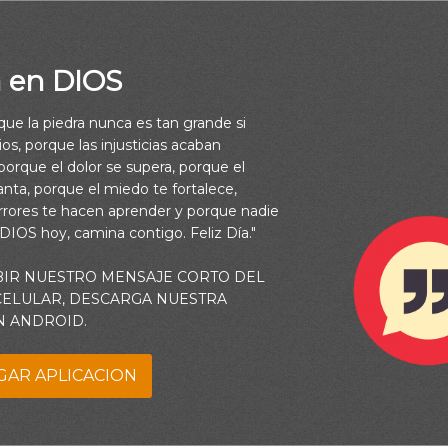
a en DIOS
rque la piedra nunca es tan grande si
hacer la voluntad de Dios, conocerá si la doctrina es de Dios, o 
os, porque las injusticias acaban
mi propia cuenta. (Juan 7:17)
orque el dolor se supera, porque el
vanta, porque el miedo te fortalece,
rrores te hacen aprender y porque nadie
 que la Biblia es tu Palabra para mí, y decido creer en ella y hacer 
 DIOS hoy, camina contigo. Feliz Día."
ra ver la verdad en tu Palabra y para obrar de acuerdo a ella. Re
tender para ser cambiado por ello. Escribe tu Palabra en mi cora
BIR NUESTRO MENSAJE CORTO DEL
 CELULAR, DESCARGA NUESTRA
mpiado por ella. Ayúdame a entender tu Palabra profundamente p
N ANDROID.
siempre vivir de acuerdo a la forma en que quieres.
GAR APLICACION