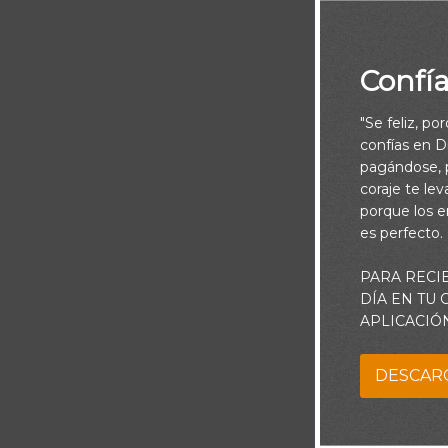
Confí
"Se feliz, po
El que quiera 
confías en Di
pagándose, p
coraje te le
porque los e
Señor, creo
es perfecto.
Capacítame pa
que debo en
PARA RECI
DÍA EN TU
pueda ser li
APLICACIÓ
DESCAR