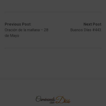
Post
Previous
Next
Previous Post
Next Post
post:
post:
Oración de la mañana – 28
Buenos Días #443
navigation
de Mayo