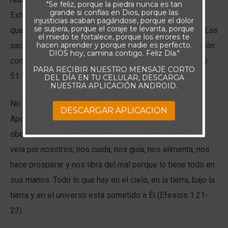
"Se feliz, porque la piedra nunca es tan
grande si confías en Dios, porque las
Este es el secreto de los que triunfan: la humildad, el
injusticias acaban pagándose, porque el dolor
se supera, porque el coraje te levanta, porque
quebrantamiento y la sumisión a la voluntad del Padre:
Los
el miedo te fortalece, porque los errores te
hacen aprender y porque nadie es perfecto.
sacrificios de Dios son el espíritu quebrantado; Al corazón
DIOS hoy, camina contigo. Feliz Día."
contrito y humillado no despreciarás tú, oh Dios.
(Salmo
PARA RECIBIR NUESTRO MENSAJE CORTO
51:17).
DEL DÍA EN TU CELULAR, DESCARGA
NUESTRA APLICACIÓN ANDROID.
No hay ningún misterio. Desde el Génesis hasta el
DESCARGAR APLICACION
Apocalipsis, lo que Dios espera de sus hijos es la
obediencia a su Palabra y la sumisión a su voluntad. Él
vela por nosotros, nos cuida, nos guía, nos alimenta, nos
hace prosperar y nos libra del mal porque lo tiene todo en
sus manos. Todo lo que hay en el cielo, en la tierra, bajo la
tierra y en el universo está sometido a Él (Efesios 1:21-
23).