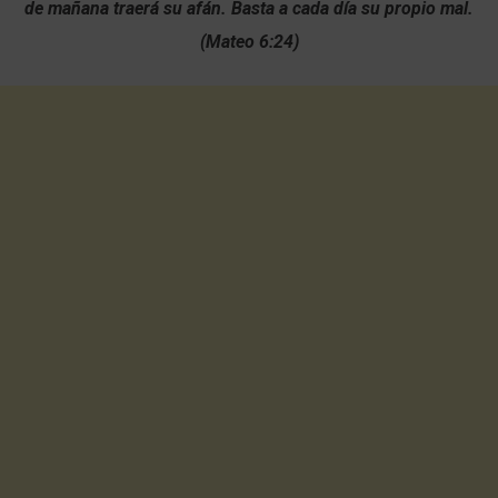
de mañana traerá su afán. Basta a cada día su propio mal.
(Mateo 6:24)