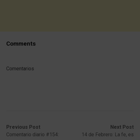
Comments
Comentarios
Post
Previous
Next
Previous Post
Next Post
post:
post:
Comentario diario #154:
14 de Febrero: La fe, es
navigation