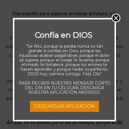
Una oración para superar el miedo al futuro, y la
incertidumbre.
Confía en DIOS
Señor, libérame de tenerle miedo al futuro y a las cosas
"Se feliz, porque la piedra nunca es tan
malas que temo que puedan suceder. En cambio, ayúdame
grande si confías en Dios, porque las
a enfocarme en las situaciones que enfrento hoy
y en tu
injusticias acaban pagándose, porque el dolor
se supera, porque el coraje te levanta, porque
gran poder, para que me guíe a través de cada una
el miedo te fortalece, porque los errores te
hacen aprender y porque nadie es perfecto.
victoriosamente. Bendice mi salud, mi trabajo, mis
DIOS hoy, camina contigo. Feliz Día."
relaciones, mis decisiones, mis finanzas, mis amistades y
PARA RECIBIR NUESTRO MENSAJE CORTO
DEL DÍA EN TU CELULAR, DESCARGA
mi familia. Coloco toda mi vida en tus manos y confío en
NUESTRA APLICACIÓN ANDROID.
que tú, Señor, me ayudarás y me guiarás por el sendero a la
DESCARGAR APLICACION
sanidad completa y al éxito.
Así que, no os afanéis por el día de mañana, porque el día