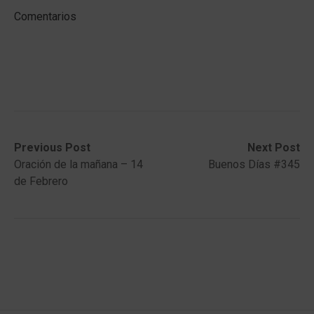
Comentarios
Post
Previous
Next
Previous Post
Next Post
post:
post:
Oración de la mañana – 14
Buenos Días #345
navigation
de Febrero