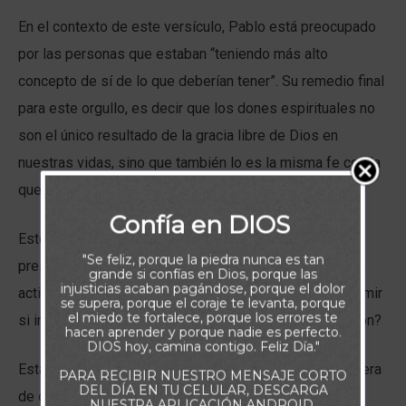
En el contexto de este versículo, Pablo está preocupado
por las personas que estaban “teniendo más alto
concepto de sí de lo que deberían tener”. Su remedio final
para este orgullo, es decir que los dones espirituales no
son el único resultado de la gracia libre de Dios en
nuestras vidas, sino que también lo es la misma fe con la
que utilizamos esos dones.
Confía en DIOS
Esto quiere decir que cualquier posible base para
"Se feliz, porque la piedra nunca es tan
presumir sobre un don y en consecuencia, mostrar una
grande si confías en Dios, porque las
injusticias acaban pagándose, porque el dolor
actitud soberbia, es eliminada. ¿Cómo podemos presumir
se supera, porque el coraje te levanta, porque
el miedo te fortalece, porque los errores te
si incluso la calificación para recibir los dones es un don?
hacen aprender y porque nadie es perfecto.
DIOS hoy, camina contigo. Feliz Día."
Esta verdad tiene un profundo impacto en nuestra manera
PARA RECIBIR NUESTRO MENSAJE CORTO
DEL DÍA EN TU CELULAR, DESCARGA
de orar. Jesús nos da un ejemplo en Lucas 22:31-32.
NUESTRA APLICACIÓN ANDROID.