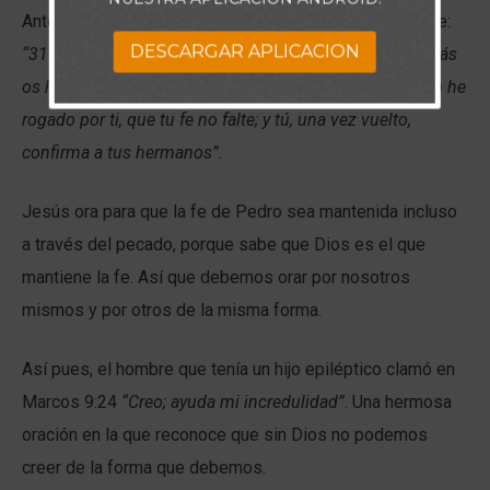
Antes de que Pedro lo niegue tres veces, Jesús le dice:
DESCARGAR APLICACION
“31 Dijo también el Señor: Simón, Simón, he aquí Satanás
os ha pedido para zarandearos como a trigo; 32 pero yo he
rogado por ti, que tu fe no falte; y tú, una vez vuelto,
confirma a tus hermanos”.
Jesús ora para que la fe de Pedro sea mantenida incluso
a través del pecado, porque sabe que Dios es el que
mantiene la fe. Así que debemos orar por nosotros
mismos y por otros de la misma forma.
Así pues, el hombre que tenía un hijo epiléptico clamó en
Marcos 9:24
“Creo; ayuda mi incredulidad”
. Una hermosa
oración en la que reconoce que sin Dios no podemos
creer de la forma que debemos.