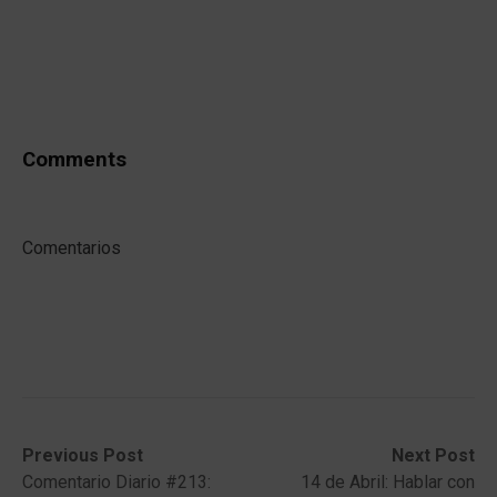
Comments
Comentarios
Post
Previous
Next
Previous Post
Next Post
post:
post:
Comentario Diario #213:
14 de Abril: Hablar con
navigation