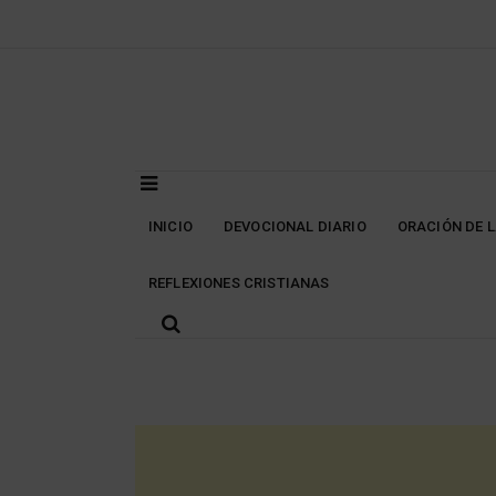
Skip
to
content
INICIO
DEVOCIONAL DIARIO
ORACIÓN DE 
REFLEXIONES CRISTIANAS