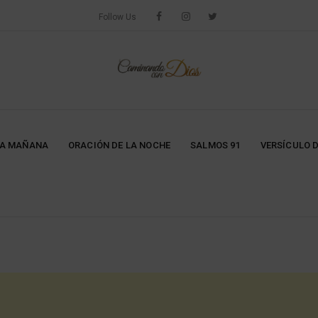
Follow Us
LA MAÑANA
ORACIÓN DE LA NOCHE
SALMOS 91
VERSÍCULO D