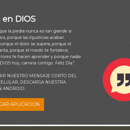
a en DIOS
rque la piedra nunca es tan grande si
os, porque las injusticias acaban
orque el dolor se supera, porque el
Una oración por serenidad y paciencia
vanta, porque el miedo te fortalece,
rrores te hacen aprender y porque nadie
ortar las circunstancias, por favor ayúdame a seguir adelante, ap
 DIOS hoy, camina contigo. Feliz Día."
esperar por Tus tiempos. Recuérdame que Tu nunca me darías un
BIR NUESTRO MENSAJE CORTO DEL
soportar, porque donde terminan mis fuerzas, justo ahí empiezan 
 CELULAR, DESCARGA NUESTRA
N ANDROID.
abates, oh alma mía, Y por qué te turbas dentro de mí? Espera en
aún he de alabarle, Salvación mía y Dios mío. (Salmos 42:11)
GAR APLICACION