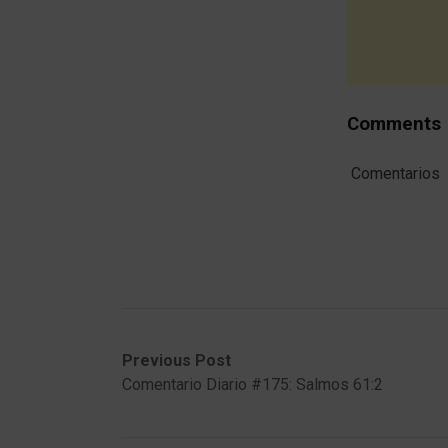
Comments
Comentarios
Post
Previous
Next
Previous Post
post:
post:
Comentario Diario #175: Salmos 61:2
navigation