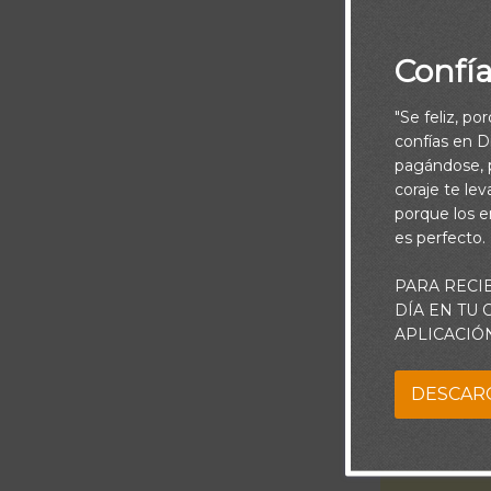
Confí
"Se feliz, po
confías en Di
pagándose, p
coraje te le
porque los e
Señor, sin imp
es perfecto.
paciente y a 
PARA RECI
no pueda 
DÍA EN TU
APLICACIÓ
¿Por qué te 
DESCAR