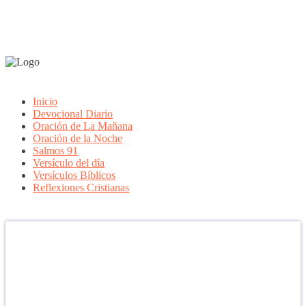
Inicio
Devocional Diario
Oración de La Mañana
Oración de la Noche
Salmos 91
Versículo del día
Versículos Bíblicos
Reflexiones Cristianas
Confía en DIOS
"Se feliz, porque la piedra nunca es tan grande si confías en Dios,
porque las injusticias acaban pagándose, porque el dolor se supera,
porque el coraje te levanta, porque el miedo te fortalece, porque los