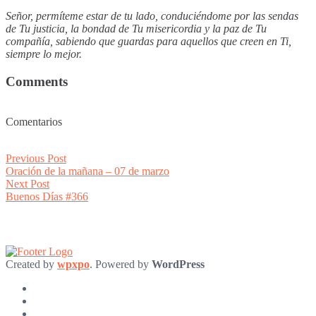
Señor, permíteme estar de tu lado, conduciéndome por las sendas
de Tu justicia, la bondad de Tu misericordia y la paz de Tu
compañía, sabiendo que guardas para aquellos que creen en Ti,
siempre lo mejor.
Comments
Comentarios
Post
Previous
Previous Post
post:
Oración de la mañana – 07 de marzo
navigation
Next
Next Post
post:
Buenos Días #366
Created by
wpxpo
. Powered by
WordPress