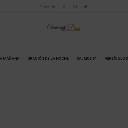
Follow Us
LA MAÑANA
ORACIÓN DE LA NOCHE
SALMOS 91
VERSÍCULO D