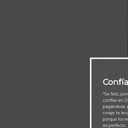
Confí
"Se feliz, po
confías en Di
pagándose, p
coraje te le
porque los e
es perfecto.