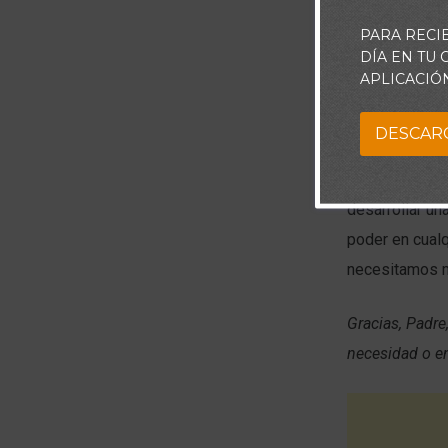
La oración efi
PARA RECI
DÍA EN TU
La oración no 
APLICACIÓ
vorágine de la
acudir a él en
DESCAR
Pero la oració
desarrollar un
poder en cualq
necesitamos mi
Gracias, Padre
necesidad o e