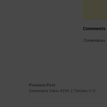
Comments
Comentarios
Post
Previous
Next
Previous Post
post:
post:
Comentario Diario #299: 2 Timoteo 4:12
navigation