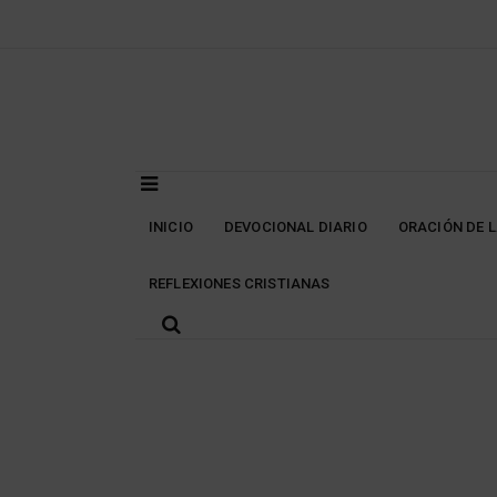
Skip
to
content
INICIO
DEVOCIONAL DIARIO
ORACIÓN DE 
REFLEXIONES CRISTIANAS