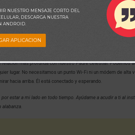
caz del justo puede mucho. (Santiago 5:16)
BIR NUESTRO MENSAJE CORTO DEL
 CELULAR, DESCARGA NUESTRA
debe tomarse a la ligera ni usarse de forma infrecuente. A pesar d
N ANDROID.
 vida cotidiana, a menudo perdemos de vista la presencia de Dio
 busca de dirección y consuelo, depen- demos de nuestros propi
GAR APLICACION
n no es una mera forma de buscar protección y guía; es la maner
a relación más profunda con nuestro Padre celestial. Podemos a
uier lugar. No necesitamos un punto Wi-Fi ni un módem de alta v
rar hacia arriba. Él está conectado y esperando.
, por estar a mi lado en todo tiempo. Ayúdame a acudir a ti al inst
n alabanza.