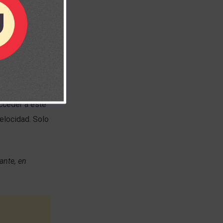
e ello, en la
s. En lugar de
os recursos.
a de
cceder a este
elocidad. Solo
ante, en