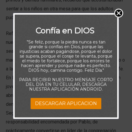
sentar a los niños en otra mesa para que los adultos
pudieran entablar sus conversaciones.
Confía en DIOS
Reflexionando sobre ello, pienso como a veces en
"Se feliz, porque la piedra nunca es tan
nuestro caminar de fe en el Señor, puede ocurrir que
grande si confías en Dios, porque las
seamos también alejados, esta vez, no por ser menos
injusticias acaban pagándose, porque el dolor
se supera, porque el coraje te levanta, porque
maduros, sino por no estar en una posición de liderazgo o
el miedo te fortalece, porque los errores te
hacen aprender y porque nadie es perfecto.
a la cabeza en el contexto donde expresamos nuestra fe.
DIOS hoy, camina contigo. Feliz Día."
En las escrituras de hoy, observamos como Timoteo, un
PARA RECIBIR NUESTRO MENSAJE CORTO
DEL DÍA EN TU CELULAR, DESCARGA
joven discípulo, es exhortado por Pablo a no sentirse
NUESTRA APLICACIÓN ANDROID.
abrumado por su joven edad, sino a tomar parte y
DESCARGAR APLICACION
demandar respeto entre los creyentes de la palabra.
Seguramente Timoteo fue sorprendido por la gran
responsabilidad encomendada por Pablo, de
prácticamente convertirse en líder de la congregación.