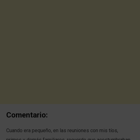
Comentario:
Cuando era pequeño, en las reuniones con mis tíos,
primos y demás familiares, recuerdo que acostumbraban