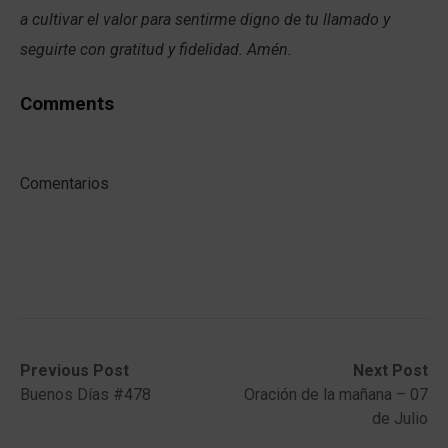
a cultivar el valor para sentirme digno de tu llamado y
seguirte con gratitud y fidelidad. Amén.
Comments
Comentarios
Post
Previous
Next
Previous Post
Next Post
post:
post:
Buenos Días #478
Oración de la mañana – 07
navigation
de Julio