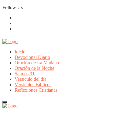
Skip
Follow Us
to
content
Inicio
Devocional Diario
Oración de La Mañana
Oración de la Noche
Salmos 91
Versículo del día
Versículos Bíblicos
Reflexiones Cristianas