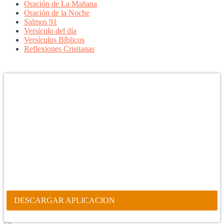
Oración de La Mañana
Oración de la Noche
Salmos 91
Versículo del día
Versículos Bíblicos
Reflexiones Cristianas
Confía en DIOS
"Se feliz, porque la piedra nunca es tan grande si confías en Dios,
porque las injusticias acaban pagándose, porque el dolor se supera,
porque el coraje te levanta, porque el miedo te fortalece, porque los
errores te hacen aprender y porque nadie es perfecto. DIOS hoy,
camina contigo. Feliz Día."
PARA RECIBIR NUESTRO MENSAJE CORTO DEL DÍA EN
TU CELULAR, DESCARGA NUESTRA APLICACIÓN
ANDROID.
DESCARGAR APLICACION