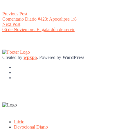
Post
Previous
Previous Post
post:
Comentario Diario #423: Apocalipse 1:8
navigation
Next
Next Post
post:
06 de Noviembre: El galardón de servir
Created by
wpxpo
. Powered by
WordPress
Inicio
Devocional Diario