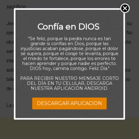
sacrificio.
Jesús sirvió a gente pecadora. Podríamos aprender de su
Confía en DIOS
ejemplo. De hecho, tenemos que hacerlo. Es una orden. No
"Se feliz, porque la piedra nunca es tan
obstante, es una orden con una promesa inesperada: este
grande si confías en Dios, porque las
injusticias acaban pagándose, porque el dolor
servicio es grandeza en el reino de Dios. Así como el
se supera, porque el coraje te levanta, porque
el miedo te fortalece, porque los errores te
interés propio nos aleja de él y de los demás, el
hacen aprender y porque nadie es perfecto.
DIOS hoy, camina contigo. Feliz Día."
autosacrificio nos acerca a él. Nuestros dones y nuestros
PARA RECIBIR NUESTRO MENSAJE CORTO
talentos llegan a ser herramientas útiles para el beneficio
DEL DÍA EN TU CELULAR, DESCARGA
NUESTRA APLICACIÓN ANDROID.
de otros.
DESCARGAR APLICACION
La única vida que cuenta es la vida que cuesta.