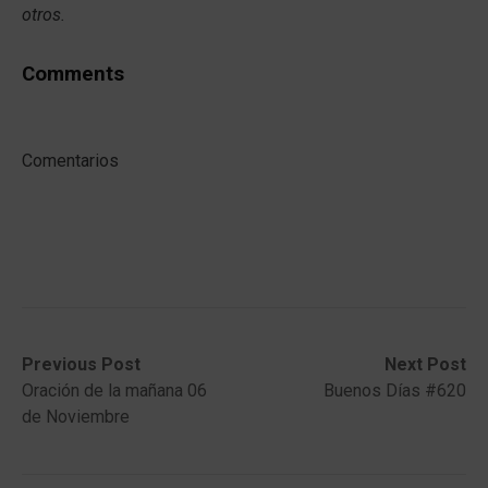
otros.
Comments
Comentarios
Post
Previous
Next
Previous Post
Next Post
post:
post:
Oración de la mañana 06
Buenos Días #620
navigation
de Noviembre