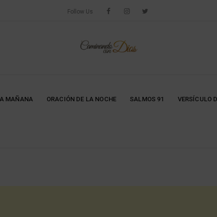
Follow Us
LA MAÑANA
ORACIÓN DE LA NOCHE
SALMOS 91
VERSÍCULO D