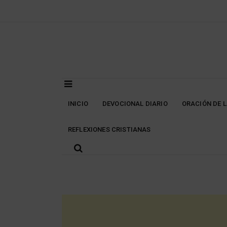
Skip
to
content
INICIO
DEVOCIONAL DIARIO
ORACIÓN DE 
REFLEXIONES CRISTIANAS