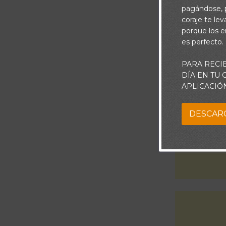
situaciones, y
pagándose, p
coraje te le
porque los e
es perfecto.
PARA RECI
DÍA EN TU
APLICACIÓ
DESCAR