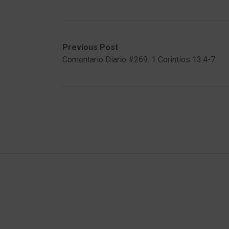
Post
Previous
Next
Previous Post
post:
post:
Comentario Diario #269: 1 Corintios 13:4-7
navigation