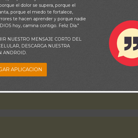
 a confiar en ti en cuanto al tiempo en que suceden todas las co
orque el dolor se supera, porque el
des paciencia para hacer todo lo que me has llamado a hacer.
vanta, porque el miedo te fortalece,
rrores te hacen aprender y porque nadie
 DIOS hoy, camina contigo. Feliz Día."
BIR NUESTRO MENSAJE CORTO DEL
 CELULAR, DESCARGA NUESTRA
N ANDROID.
GAR APLICACION