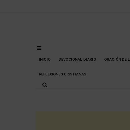
Skip
to
content
INICIO
DEVOCIONAL DIARIO
ORACIÓN DE 
REFLEXIONES CRISTIANAS