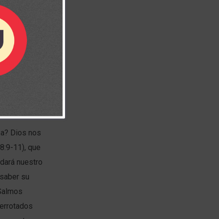
s cosas serían
ora era tiempo
zcas tu vida
 comenzar a
y subráyalas si
za? Dios nos
8:9-11), que
dará nuestro
 saber su
(Salmos
errotados