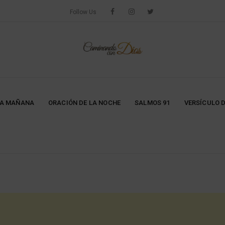
Follow Us
LA MAÑANA
ORACIÓN DE LA NOCHE
SALMOS 91
VERSÍCULO D