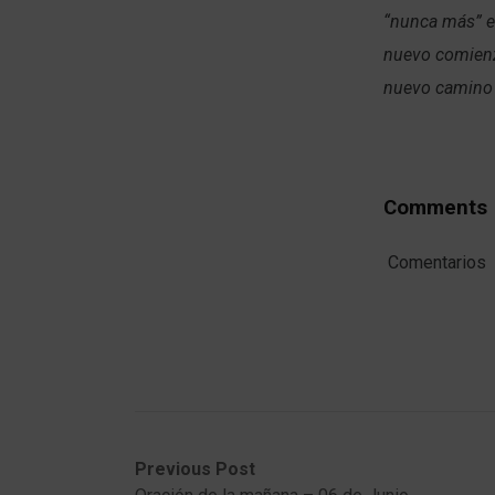
“nunca más” e
nuevo comienz
nuevo camino 
Comments
Comentarios
Post
Previous
Next
Previous Post
post:
post: