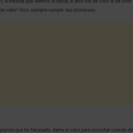
. A medida que leemos la Biblia, el arco iris de Dios le da color
¡Ten valor! Dios siempre cumple sus promesas.
piense que he fracasado, dame el valor para escuchar cuando de