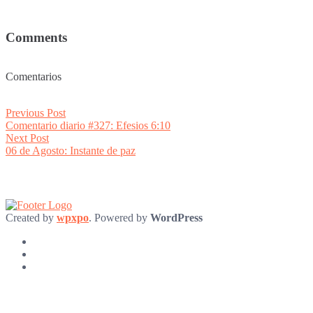
Comments
Comentarios
Post
Previous
Previous Post
post:
Comentario diario #327: Efesios 6:10
navigation
Next
Next Post
post:
06 de Agosto: Instante de paz
Created by
wpxpo
. Powered by
WordPress