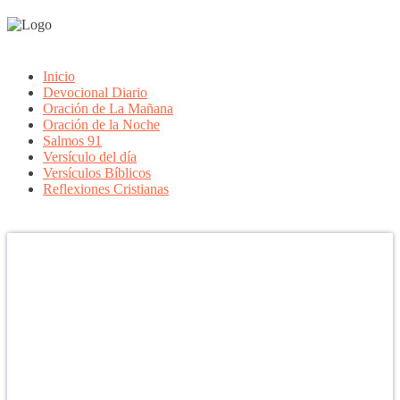
Inicio
Devocional Diario
Oración de La Mañana
Oración de la Noche
Salmos 91
Versículo del día
Versículos Bíblicos
Reflexiones Cristianas
Confía en DIOS
"Se feliz, porque la piedra nunca es tan grande si confías en Dios,
porque las injusticias acaban pagándose, porque el dolor se supera,
porque el coraje te levanta, porque el miedo te fortalece, porque los
errores te hacen aprender y porque nadie es perfecto. DIOS hoy,
camina contigo. Feliz Día."